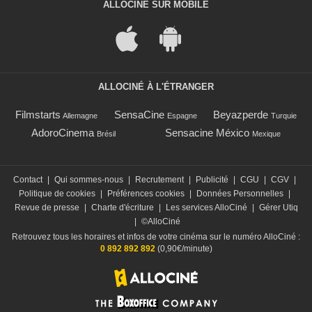
ALLOCINÉ SUR MOBILE
ALLOCINÉ À L'ÉTRANGER
Filmstarts
SensaCine
Beyazperde
Allemagne
Espagne
Turquie
AdoroCinema
Sensacine México
Brésil
Mexique
Contact
|
Qui sommes-nous
|
Recrutement
|
Publicité
|
CGU
|
CGV
|
Politique de cookies
|
Préférences cookies
|
Données Personnelles
|
Revue de presse
|
Charte d'écriture
|
Les services AlloCiné
|
Gérer Utiq
|
©AlloCiné
Retrouvez tous les horaires et infos de votre cinéma sur le numéro AlloCiné :
0 892 892 892
(0,90€/minute)