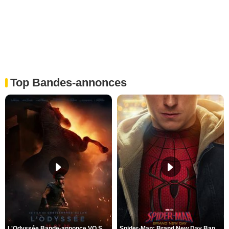
Top Bandes-annonces
L'Odyssée Bande-annonce VO STFR
Spider-Man: Brand New Day Bande-annonce VO STFR