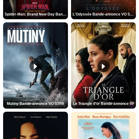
Spider-Man: Brand New Day Bande-annonce VO STFR
L'Odyssée Bande-annonce VO STFR
Mutiny Bande-annonce VO STFR
Le Triangle d'or Bande-annonce VF