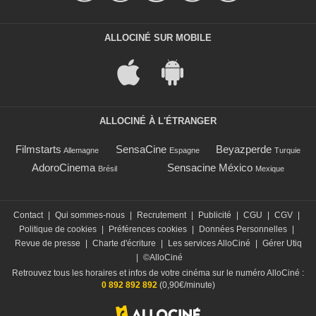
ALLOCINÉ SUR MOBILE
ALLOCINÉ À L'ÉTRANGER
Filmstarts
SensaCine
Beyazperde
Allemagne
Espagne
Turquie
AdoroCinema
Sensacine México
Brésil
Mexique
Contact
|
Qui sommes-nous
|
Recrutement
|
Publicité
|
CGU
|
CGV
|
Politique de cookies
|
Préférences cookies
|
Données Personnelles
|
Revue de presse
|
Charte d'écriture
|
Les services AlloCiné
|
Gérer Utiq
|
©AlloCiné
Retrouvez tous les horaires et infos de votre cinéma sur le numéro AlloCiné :
0 892 892 892
(0,90€/minute)