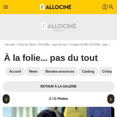
profil
menu
search
Accueil
Tous les films
À la folie... pas du tout
Images du film À la folie... pas du tout
À la folie... pas du tout
Accueil
News
Bandes-annonces
Casting
Critiques
RETOUR À LA GALERIE
2
/ 11 Photos