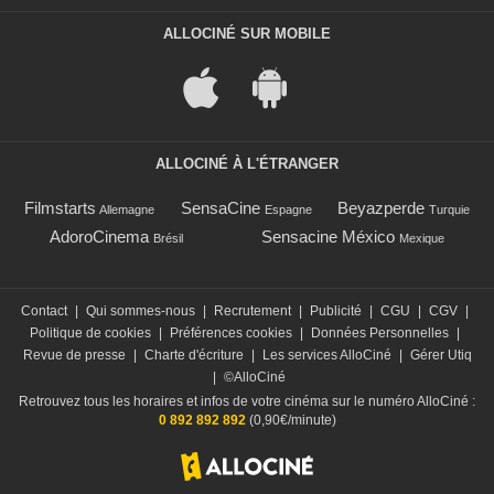
ALLOCINÉ SUR MOBILE
ALLOCINÉ À L'ÉTRANGER
Filmstarts
SensaCine
Beyazperde
Allemagne
Espagne
Turquie
AdoroCinema
Sensacine México
Brésil
Mexique
Contact
|
Qui sommes-nous
|
Recrutement
|
Publicité
|
CGU
|
CGV
|
Politique de cookies
|
Préférences cookies
|
Données Personnelles
|
Revue de presse
|
Charte d'écriture
|
Les services AlloCiné
|
Gérer Utiq
|
©AlloCiné
Retrouvez tous les horaires et infos de votre cinéma sur le numéro AlloCiné :
0 892 892 892
(0,90€/minute)