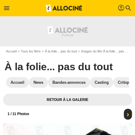
profil
menu
search
Accueil
Tous les films
À la folie... pas du tout
Images du film À la folie... pas du tout
À la folie... pas du tout
Accueil
News
Bandes-annonces
Casting
Critiques
RETOUR À LA GALERIE
1
/ 11 Photos