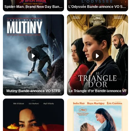
Spider-Man: Brand New Day Bande-annonce VO STFR
L'Odyssée Bande-annonce VO STFR
Mutiny Bande-annonce VO STFR
Le Triangle d'or Bande-annonce VF