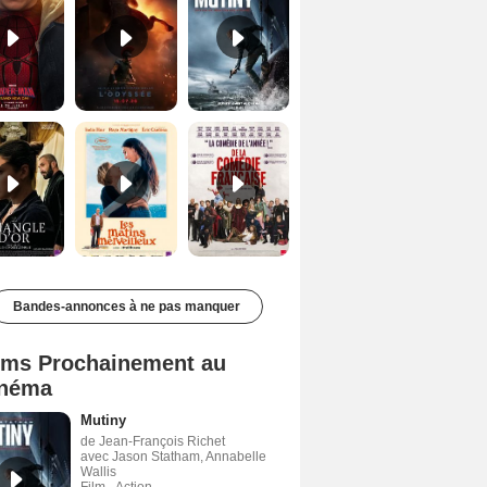
Le Triangle d'or Bande-annonce VF
Les Matins merveilleux Bande-annonce VF
De la Comédie-Française Teaser VF
Bandes-annonces à ne pas manquer
lms Prochainement au
néma
Mutiny
de Jean-François Richet
avec Jason Statham, Annabelle
Wallis