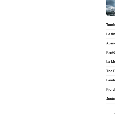
Tombé
La fi
Aven
Fant
La Ma
The D
Levit
Fjord
Juste