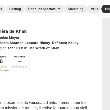
es
Casting
Critiques spectateurs
Streaming
VOD
Bl
lère de Khan
holas Meyer
lliam Shatner
,
Leonard Nimoy
,
DeForest Kelley
iginal
Star Trek II: The Wrath of Khan
teurs
Mes amis
,6
--
9 critiques
vent désormais de vaisseau d'entraînement pour les
 mission de routine, il croise la route de son vieil