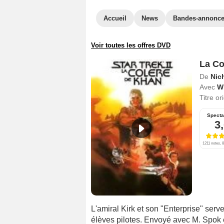
Accueil
News
Bandes-annonc
Voir toutes les offres DVD
La Co
De
Nic
Avec
Wi
Titre or
Specta
3
1211 notes, 8
L'amiral Kirk et son "Enterprise" ser
élèves pilotes. Envoyé avec M. Spok en