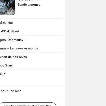
Film - Action
Bande-annonce
 du ciel
n d’Oak Street
gers: Doomsday
ômas – Le nouveau monde
ison de nos rêves
og Stars
icus
 pour une nuit