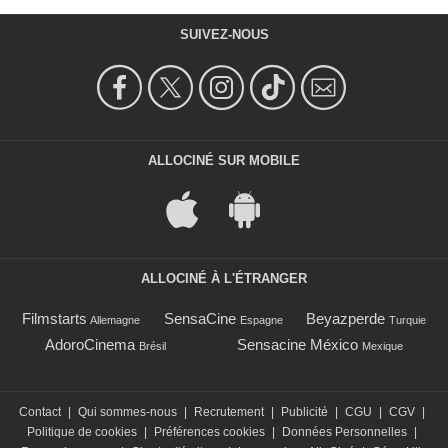
SUIVEZ-NOUS
ALLOCINÉ SUR MOBILE
ALLOCINÉ À L'ÉTRANGER
Filmstarts
SensaCine
Beyazperde
Allemagne
Espagne
Turquie
AdoroCinema
Sensacine México
Brésil
Mexique
Contact
|
Qui sommes-nous
|
Recrutement
|
Publicité
|
CGU
|
CGV
|
Politique de cookies
|
Préférences cookies
|
Données Personnelles
|