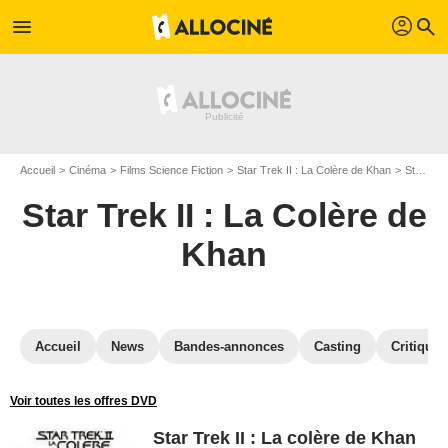
profil
menu
search
Accueil
Cinéma
Films Science Fiction
Star Trek II : La Colère de Khan
Star Trek II : La Colère de Khan en DVD
Star Trek II : La Colère de
Khan
Accueil
News
Bandes-annonces
Casting
Critiques
Voir toutes les offres DVD
Star Trek II : La colère de Khan