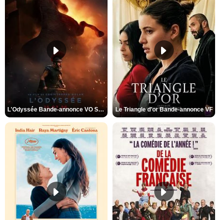
L'Odyssée Bande-annonce VO STFR
Le Triangle d'or Bande-annonce VF