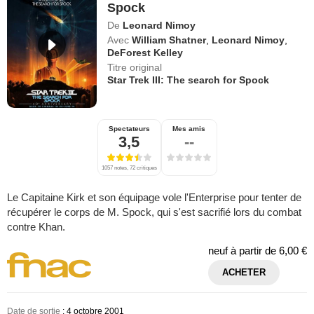
Spock
De
Leonard Nimoy
Avec
William Shatner
,
Leonard Nimoy
,
DeForest Kelley
Titre original
Star Trek III: The search for Spock
Spectateurs
Mes amis
3,5
--
1057 notes, 72 critiques
Le Capitaine Kirk et son équipage vole l'Enterprise pour tenter de
récupérer le corps de M. Spock, qui s'est sacrifié lors du combat
contre Khan.
neuf à partir de
6,00 €
ACHETER
Date de sortie
: 4 octobre 2001