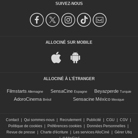
SUIVEZ-NOUS
ALLOCINÉ SUR MOBILE
ALLOCINÉ À L'ÉTRANGER
Filmstarts
SensaCine
Beyazperde
Allemagne
Espagne
Turquie
AdoroCinema
Sensacine México
Brésil
Mexique
Contact
|
Qui sommes-nous
|
Recrutement
|
Publicité
|
CGU
|
CGV
|
Politique de cookies
|
Préférences cookies
|
Données Personnelles
|
Revue de presse
|
Charte d'écriture
|
Les services AlloCiné
|
Gérer Utiq