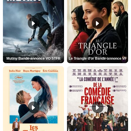
Mutiny Bande-annonce VO STFR
Le Triangle d'or Bande-annonce VF