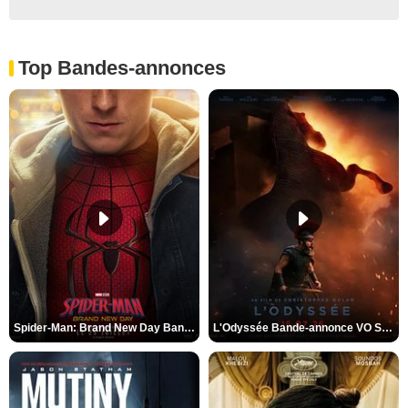
Top Bandes-annonces
Spider-Man: Brand New Day Bande-annonce VO STFR
L'Odyssée Bande-annonce VO STFR