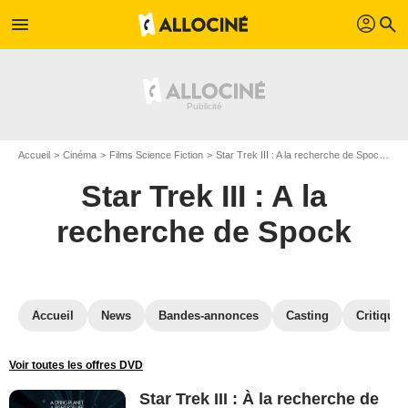
profil
menu
search
Accueil
Cinéma
Films Science Fiction
Star Trek III : A la recherche de Spock
St
Star Trek III : A la
recherche de Spock
Accueil
News
Bandes-annonces
Casting
Critiques
Voir toutes les offres DVD
Star Trek III : À la recherche de