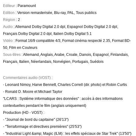
Editeur
: Paramount
Edition
: Version remasterisée, Blu-ray, PAL, Tous publics
Région
: 2
Audio
: Allemand Dolby Digital 2.0 dpl, Espagnol Dolby Digital 2.0 dpl,
Français Dolby Digital 2.0 dpl, Italien Dolby Digital 5.1
Vidéo
: Format 16/9 compatible 4/3, Format cinéma respecté 2.35, Format BD-
50, Film en Couleurs
Sous-titres
: Allemand, Anglais, Arabe, Croate, Danois, Espagnol, Finlandais,
Français, Italien, Néerlandais, Norvégien, Portugais, Suédois
Commentaires audio (VOST) :
- Leonard Nimoy, Harve Bennett, Charles Correll (dir. photo) et Robin Curtis
- Ronald D. Moore et Michael Taylor
"LCARS : Système informatique des données" : accès à des informations
contextuelles pendant le film (anglais uniquement)
Production (HD - VOST) :
- "Journal de bord du capitaine" (26'13")
- "Terraformage et directives premières" (25'53")
- "Industrial Light &amp; Magic (ILM) : les effets spéciaux de Star Trek" (13'50")