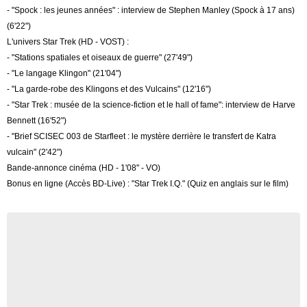
- "Spock : les jeunes années" : interview de Stephen Manley (Spock à 17 ans)
(6'22")
L'univers Star Trek (HD - VOST) :
- "Stations spatiales et oiseaux de guerre" (27'49")
- "Le langage Klingon" (21'04")
- "La garde-robe des Klingons et des Vulcains" (12'16")
- "Star Trek : musée de la science-fiction et le hall of fame": interview de Harve
Bennett (16'52")
- "Brief SCISEC 003 de Starfleet : le mystère derrière le transfert de Katra
vulcain" (2'42")
Bande-annonce cinéma (HD - 1'08" - VO)
Bonus en ligne (Accès BD-Live) : "Star Trek I.Q." (Quiz en anglais sur le film)