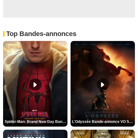
Top Bandes-annonces
Spider-Man: Brand New Day Bande-annonce VO STFR
L'Odyssée Bande-annonce VO STFR