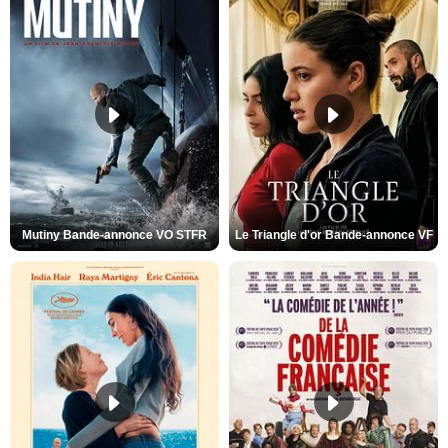
Mutiny Bande-annonce VO STFR
Le Triangle d'or Bande-annonce VF