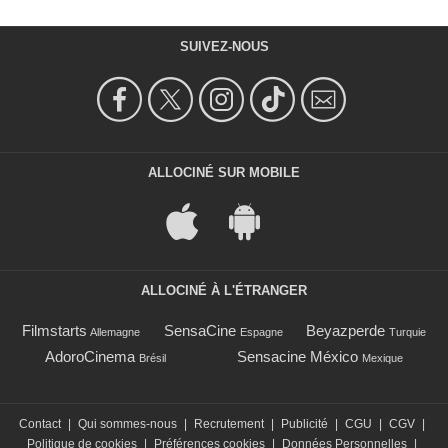
SUIVEZ-NOUS
ALLOCINÉ SUR MOBILE
ALLOCINÉ À L'ÉTRANGER
Filmstarts
SensaCine
Beyazperde
Allemagne
Espagne
Turquie
AdoroCinema
Sensacine México
Brésil
Mexique
Contact
|
Qui sommes-nous
|
Recrutement
|
Publicité
|
CGU
|
CGV
|
Politique de cookies
|
Préférences cookies
|
Données Personnelles
|