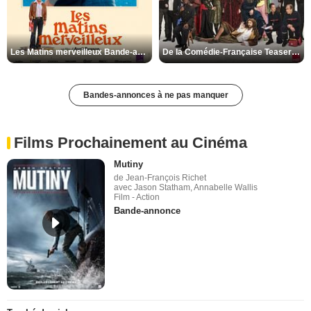
Les Matins merveilleux Bande-annonce VF
De la Comédie-Française Teaser VF
Bandes-annonces à ne pas manquer
Films Prochainement au Cinéma
Mutiny
de Jean-François Richet
avec Jason Statham, Annabelle Wallis
Film - Action
Bande-annonce