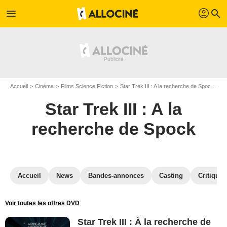
profil
menu
search
Accueil
Cinéma
Films Science Fiction
Star Trek III : A la recherche de Spock
St
Star Trek III : A la
recherche de Spock
Accueil
News
Bandes-annonces
Casting
Critiques
Voir toutes les offres DVD
Star Trek III : À la recherche de