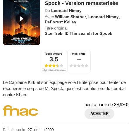
Spock - Version remasterisée
De
Leonard Nimoy
Avec
William Shatner
,
Leonard Nimoy
,
DeForest Kelley
Titre original
Star Trek III: The search for Spock
Spectateurs
Mes amis
3,5
--
1057 notes, 72 critiques
Le Capitaine Kirk et son équipage vole l'Enterprise pour tenter de
récupérer le corps de M. Spock, qui s'est sacrifié lors du combat
contre Khan.
neuf à partir de
39,99 €
ACHETER
Date de sortie
: 27 octobre 2009