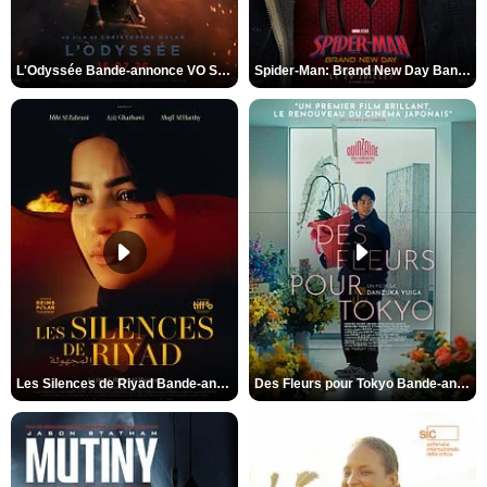
L'Odyssée Bande-annonce VO STFR
Spider-Man: Brand New Day Bande-annonce VO STFR
Les Silences de Riyad Bande-annonce VO STFR
Des Fleurs pour Tokyo Bande-annonce VO STFR