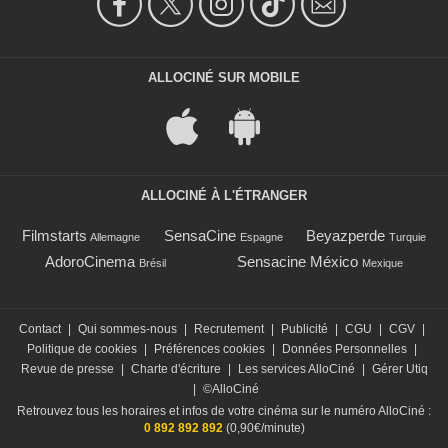
ALLOCINÉ SUR MOBILE
ALLOCINÉ À L'ÉTRANGER
Filmstarts
SensaCine
Beyazperde
Allemagne
Espagne
Turquie
AdoroCinema
Sensacine México
Brésil
Mexique
Contact
|
Qui sommes-nous
|
Recrutement
|
Publicité
|
CGU
|
CGV
|
Politique de cookies
|
Préférences cookies
|
Données Personnelles
|
Revue de presse
|
Charte d'écriture
|
Les services AlloCiné
|
Gérer Utiq
|
©AlloCiné
Retrouvez tous les horaires et infos de votre cinéma sur le numéro AlloCiné :
0 892 892 892
(0,90€/minute)