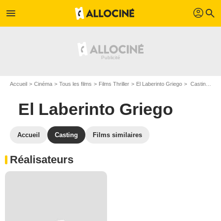
profil
menu
search
Accueil
Cinéma
Tous les films
Films Thriller
El Laberinto Griego
Casting El Laberinto Griego
El Laberinto Griego
Accueil
Casting
Films similaires
Réalisateurs