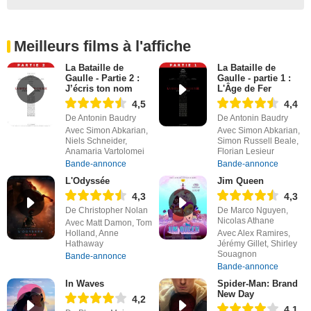
Meilleurs films à l'affiche
La Bataille de
La Bataille de
Gaulle - Partie 2 :
Gaulle - partie 1 :
J’écris ton nom
L'Âge de Fer
4,5
4,4
De Antonin Baudry
De Antonin Baudry
Avec Simon Abkarian,
Avec Simon Abkarian,
Niels Schneider,
Simon Russell Beale,
Anamaria Vartolomei
Florian Lesieur
Bande-annonce
Bande-annonce
L'Odyssée
Jim Queen
4,3
4,3
De Christopher Nolan
De Marco Nguyen,
Nicolas Athane
Avec Matt Damon, Tom
Holland, Anne
Avec Alex Ramires,
Hathaway
Jérémy Gillet, Shirley
Souagnon
Bande-annonce
Bande-annonce
In Waves
Spider-Man: Brand
New Day
4,2
4,1