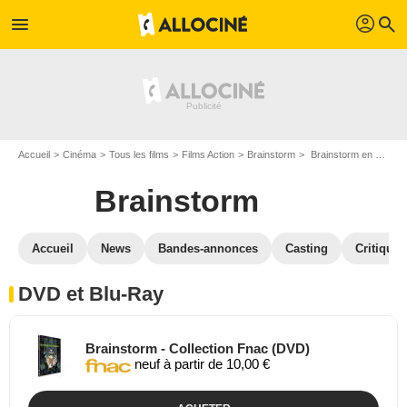
profil
menu
search
Accueil
Cinéma
Tous les films
Films Action
Brainstorm
Brainstorm en DVD Blu Ray
Brainstorm
Accueil
News
Bandes-annonces
Casting
Critiques
DVD et Blu-Ray
Brainstorm - Collection Fnac (DVD)
neuf à partir de 10,00 €