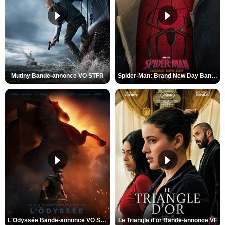
Mutiny Bande-annonce VO STFR
Spider-Man: Brand New Day Bande-annonce VO STFR
L'Odyssée Bande-annonce VO STFR
Le Triangle d'or Bande-annonce VF