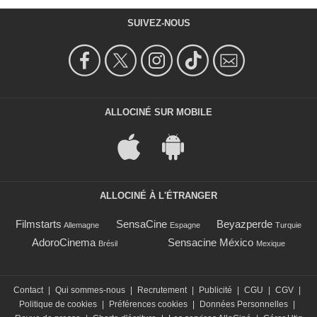
SUIVEZ-NOUS
ALLOCINÉ SUR MOBILE
ALLOCINÉ À L'ÉTRANGER
Filmstarts
SensaCine
Beyazperde
Allemagne
Espagne
Turquie
AdoroCinema
Sensacine México
Brésil
Mexique
Contact
|
Qui sommes-nous
|
Recrutement
|
Publicité
|
CGU
|
CGV
|
Politique de cookies
|
Préférences cookies
|
Données Personnelles
|