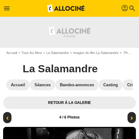
profil
menu
search
Accueil
Tous les films
La Salamandre
Images du film La Salamandre
Photo du film La Salamandre - Photo 4
La Salamandre
Accueil
Séances
Bandes-annonces
Casting
Critiq
RETOUR À LA GALERIE
4
/ 6 Photos