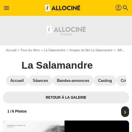
profil
menu
search
Accueil
Tous les films
La Salamandre
Images du film La Salamandre
Affiche du film La Salamandre - Photo 1
La Salamandre
Accueil
Séances
Bandes-annonces
Casting
Critiq
RETOUR À LA GALERIE
1
/ 6 Photos