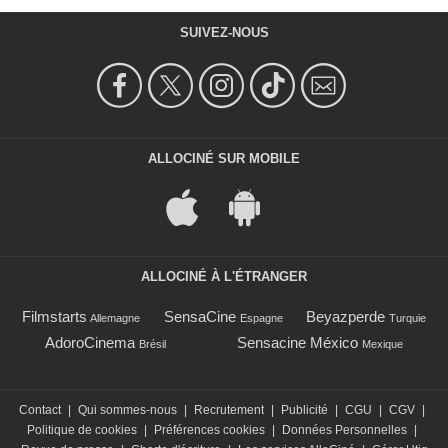
SUIVEZ-NOUS
ALLOCINÉ SUR MOBILE
ALLOCINÉ À L'ÉTRANGER
Filmstarts
SensaCine
Beyazperde
Allemagne
Espagne
Turquie
AdoroCinema
Sensacine México
Brésil
Mexique
Contact
|
Qui sommes-nous
|
Recrutement
|
Publicité
|
CGU
|
CGV
|
Politique de cookies
|
Préférences cookies
|
Données Personnelles
|