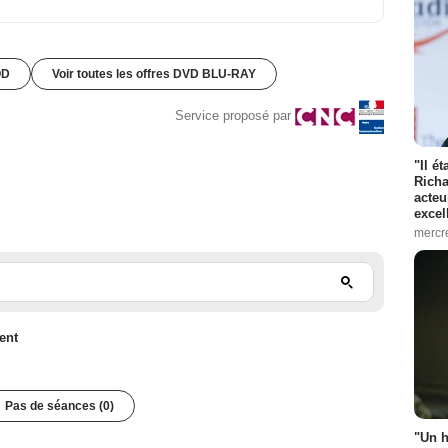
OD
Voir toutes les offres DVD BLU-RAY
Service proposé par
"Il é
Richa
acteu
excel
mercr
ent
Pas de séances (0)
"Un h