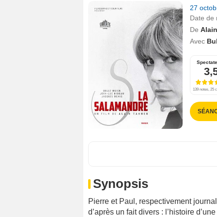
27 octo
Date de 
De
Alai
Avec
Bul
Spectat
3,
139 notes, 25 c
SÉAN
Synopsis
Pierre et Paul, respectivement journal
d’après un fait divers : l’histoire d’un