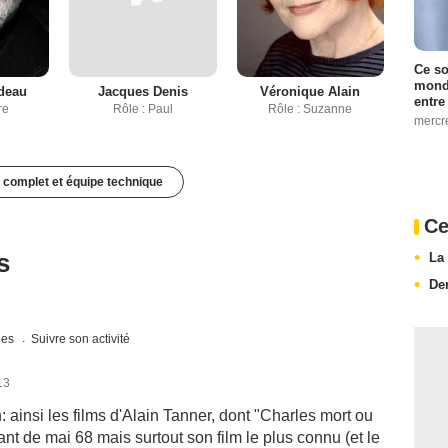
Ce so
monde
deau
Jacques Denis
Véronique Alain
entre
re
Rôle : Paul
Rôle : Suzanne
mercr
 complet et équipe technique
Ce
s
La
De
ques
Suivre son activité
13
 ainsi les films d'Alain Tanner, dont "Charles mort ou
ant de mai 68 mais surtout son film le plus connu (et le