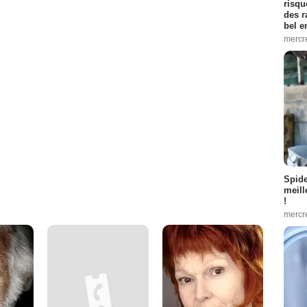
risqu
des r
bel 
mercr
Spid
meill
!
mercr