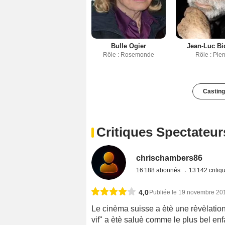
Bulle Ogier
Jean-Luc Bi
Rôle : Rosemonde
Rôle : Pier
Casting
Critiques Spectateur
chrischambers86
16 188 abonnés
13 142 criti
4,0
Publiée le 19 novembre 20
Le cinèma suisse a ètè une rèvèlation:
vif" a ètè saluè comme le plus bel enf