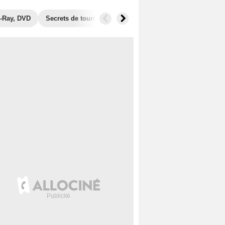
-Ray, DVD
Secrets de tournage
Récompenses
Films similai