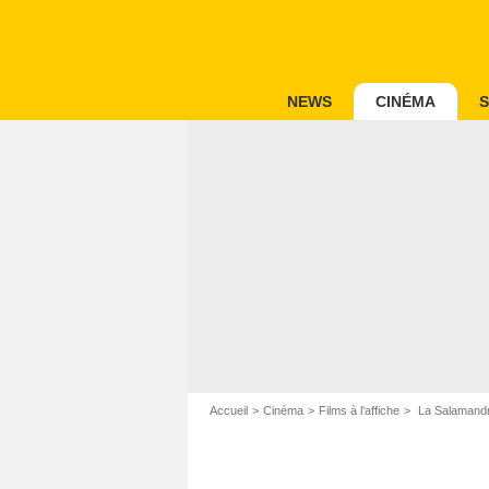
NEWS
CINÉMA
S
Accueil
Cinéma
Films à l'affiche
La Salamandr