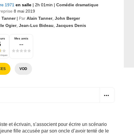
bre 1971
en salle
|
2h 01min
|
Comédie dramatique
reprise
8 mai 2019
n Tanner
Par
Alain Tanner
,
John Berger
|
le Ogier
,
Jean-Luc Bideau
,
Jacques Denis
eurs
Mes amis
5
--
ritiques
CES
VOD
iste et écrivain, s’associent pour écrire un scénario
e jeune fille accusée par son oncle d’avoir tenté de le