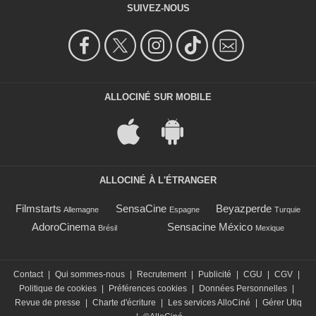
SUIVEZ-NOUS
ALLOCINÉ SUR MOBILE
ALLOCINÉ À L'ÉTRANGER
Filmstarts
SensaCine
Beyazperde
Allemagne
Espagne
Turquie
AdoroCinema
Sensacine México
Brésil
Mexique
Contact
|
Qui sommes-nous
|
Recrutement
|
Publicité
|
CGU
|
CGV
|
Politique de cookies
|
Préférences cookies
|
Données Personnelles
|
Revue de presse
|
Charte d'écriture
|
Les services AlloCiné
|
Gérer Utiq