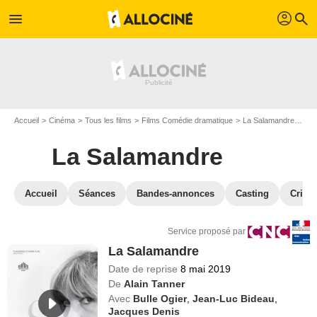
profil
menu
search
Accueil
Cinéma
Tous les films
Films Comédie dramatique
La Salamandre
VO
La Salamandre
Accueil
Séances
Bandes-annonces
Casting
Critiq
Service proposé par
La Salamandre
Date de reprise
8 mai 2019
De
Alain Tanner
Avec
Bulle Ogier
,
Jean-Luc Bideau
,
Jacques Denis