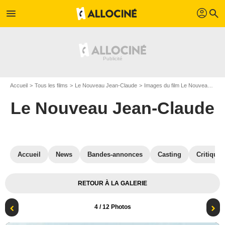
profil
menu
search
Accueil
Tous les films
Le Nouveau Jean-Claude
Images du film Le Nouveau Jean-Claude
Le Nouveau Jean-Claude
Accueil
News
Bandes-annonces
Casting
Critiques
RETOUR À LA GALERIE
4
/ 12 Photos