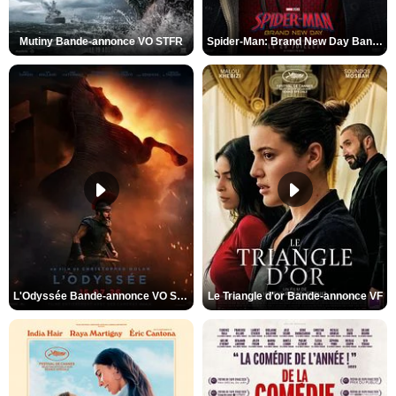
Mutiny Bande-annonce VO STFR
Spider-Man: Brand New Day Bande-annonce VO STFR
L'Odyssée Bande-annonce VO STFR
Le Triangle d'or Bande-annonce VF