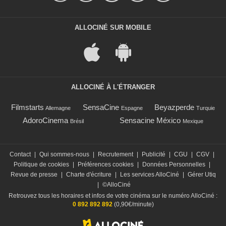
ALLOCINÉ SUR MOBILE
ALLOCINÉ À L'ÉTRANGER
Filmstarts
SensaCine
Beyazperde
Allemagne
Espagne
Turquie
AdoroCinema
Sensacine México
Brésil
Mexique
Contact
|
Qui sommes-nous
|
Recrutement
|
Publicité
|
CGU
|
CGV
|
Politique de cookies
|
Préférences cookies
|
Données Personnelles
|
Revue de presse
|
Charte d'écriture
|
Les services AlloCiné
|
Gérer Utiq
|
©AlloCiné
Retrouvez tous les horaires et infos de votre cinéma sur le numéro AlloCiné :
0 892 892 892
(0,90€/minute)