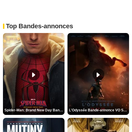
Top Bandes-annonces
Spider-Man: Brand New Day Bande-annonce VO STFR
L'Odyssée Bande-annonce VO STFR