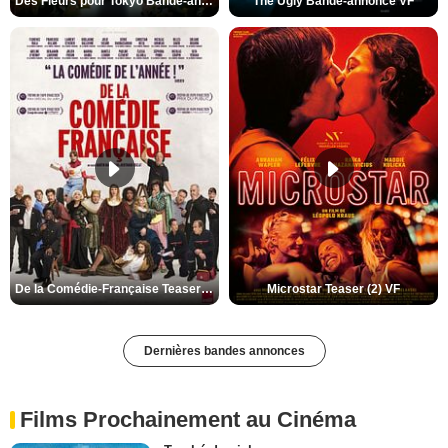
Des Fleurs pour Tokyo Bande-annonce VO STFR
The Ugly Bande-annonce VF
De la Comédie-Française Teaser (3) VF
Microstar Teaser (2) VF
Dernières bandes annonces
Films Prochainement au Cinéma