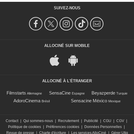
SUIVEZ-NOUS
ALLOCINÉ SUR MOBILE
ALLOCINÉ À L'ÉTRANGER
Filmstarts
SensaCine
Beyazperde
Allemagne
Espagne
Turquie
AdoroCinema
Sensacine México
Brésil
Mexique
Contact
|
Qui sommes-nous
|
Recrutement
|
Publicité
|
CGU
|
CGV
|
Politique de cookies
|
Préférences cookies
|
Données Personnelles
|
Revue de presse
|
Charte d'écriture
|
Les services AlloCiné
|
Gérer Utiq