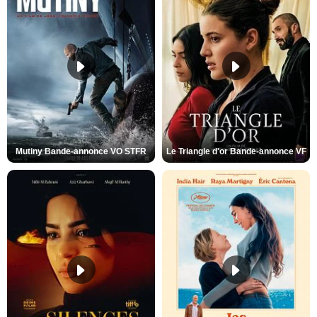
Mutiny Bande-annonce VO STFR
Le Triangle d'or Bande-annonce VF