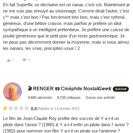
En fait Superflic se déchaine est un nanar, c’est sûr. Maintenant je
ne me suis pas ennuyé au visionnage. Comme dirait l’autre, c’est
c** mais c’est bon ! Pas forcément très bon, mais c’est rythmé,
généreux, d’une bêtise crasse, mais parfois je préfère un idiot
sympathique à un intelligent prétentieux. Je préfère une cuisse de
poulet généreuse que le petit pois d’un resto gastronomique. Je
ne peux pas décemment donner la moyenne, mais si vous aimez
les nanars, les vrais, précipitez-vous ! 2
1
1
🎬 RENGER 📼 Cinéphile Nostal𝙂𝙚𝙚𝙠
8 885 abonnés
8 230 critiques
Suivre son activité
0,5
Publiée le 13 janvier 2012
Le film de Jean-Claude Roy profite des succès de Y a-t-il un
pilote dans l'avion ? (1980) & Y a-t-il enfin un pilote dans l' avion ?
(1982) pour nommer son film Y a-t-il un pirate sur l'antenne ?