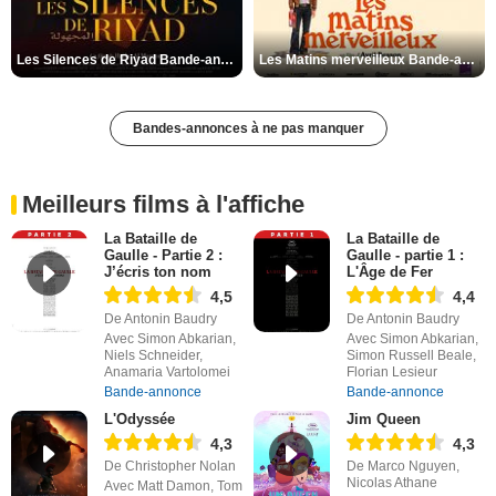
Les Silences de Riyad Bande-annonce VO STFR
Les Matins merveilleux Bande-annonce VF
Bandes-annonces à ne pas manquer
Meilleurs films à l'affiche
La Bataille de
La Bataille de
Gaulle - Partie 2 :
Gaulle - partie 1 :
J’écris ton nom
L'Âge de Fer
4,5
4,4
De Antonin Baudry
De Antonin Baudry
Avec Simon Abkarian,
Avec Simon Abkarian,
Niels Schneider,
Simon Russell Beale,
Anamaria Vartolomei
Florian Lesieur
Bande-annonce
Bande-annonce
L'Odyssée
Jim Queen
4,3
4,3
De Christopher Nolan
De Marco Nguyen,
Nicolas Athane
Avec Matt Damon, Tom