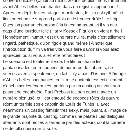
souvent ridicule ! Ça fait au moins 30 ans de plus, nous ramenant
avant Ah les belles bacchantes dans un registre approchant !
Après, en dépit de ces ratages manifestes, le film est rythmé, et
finalement on se surprend parfois de le trouver drôle ! Le strip
Question pour un champion à la fin est amusant, et il y a des
gags d’une lourdeur telle (Harry Kossek !) qu’on en vient à rire !
Honnêtement l’humour est d’une rare nullité, mais c’est tellement
ringard, pathétique, qu’on rigole quand même ! A noter que
l’introduction du film va très vite vous faire savoir si vous allez
apprécier, ou si vous allez être réfractaires !
Le scénario est totalement vide. Le film enchaine les
pantalonnades, entrecoupées de numéros de cabarets, de
scènes avec la speakerine, en fait il n’y a pas d’histoire. A l’image
d’Ah les belles bacchantes, ce film se contente essentiellement
d’enchainer les énormités, portées par un casting qui vaut son
pesant de cacahuète. Paul Préboist fait son cabotin avec un
numéro bien usé, et il est entouré de seconds rôles du pauvre
(dont un terrible sosie cabotin de Louis de Funès !), avec
néanmoins un casting féminin très sexy, mais jouant, à l’image de
la grande majorité du casting, comme une patate ! Les dialogues
aberrants sont récités à l’arrache par des acteurs dont la carrière
ne décolla guère par la suite.