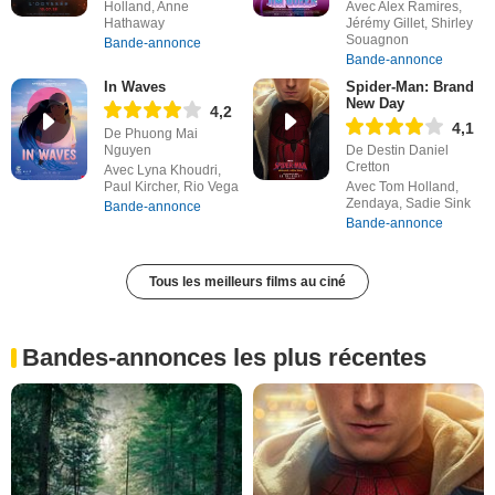
Holland, Anne
Avec Alex Ramires,
Hathaway
Jérémy Gillet, Shirley
Souagnon
Bande-annonce
Bande-annonce
In Waves
Spider-Man: Brand
New Day
4,2
4,1
De Phuong Mai
Nguyen
De Destin Daniel
Cretton
Avec Lyna Khoudri,
Paul Kircher, Rio Vega
Avec Tom Holland,
Zendaya, Sadie Sink
Bande-annonce
Bande-annonce
Tous les meilleurs films au ciné
Bandes-annonces les plus récentes