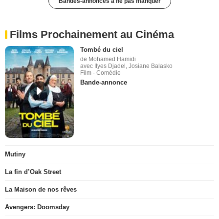
Bandes-annonces à ne pas manquer
Films Prochainement au Cinéma
Tombé du ciel
de Mohamed Hamidi
avec Ilyes Djadel, Josiane Balasko
Film - Comédie
Bande-annonce
Mutiny
La fin d’Oak Street
La Maison de nos rêves
Avengers: Doomsday