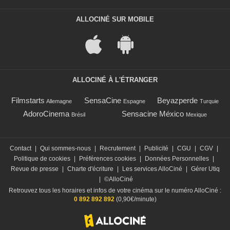
ALLOCINÉ SUR MOBILE
ALLOCINÉ À L'ÉTRANGER
Filmstarts
SensaCine
Beyazperde
Allemagne
Espagne
Turquie
AdoroCinema
Sensacine México
Brésil
Mexique
Contact
|
Qui sommes-nous
|
Recrutement
|
Publicité
|
CGU
|
CGV
|
Politique de cookies
|
Préférences cookies
|
Données Personnelles
|
Revue de presse
|
Charte d'écriture
|
Les services AlloCiné
|
Gérer Utiq
|
©AlloCiné
Retrouvez tous les horaires et infos de votre cinéma sur le numéro AlloCiné :
0 892 892 892
(0,90€/minute)