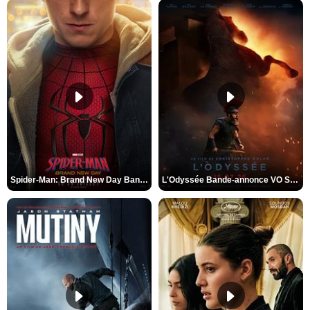
Spider-Man: Brand New Day Bande-annonce VO STFR
L'Odyssée Bande-annonce VO STFR