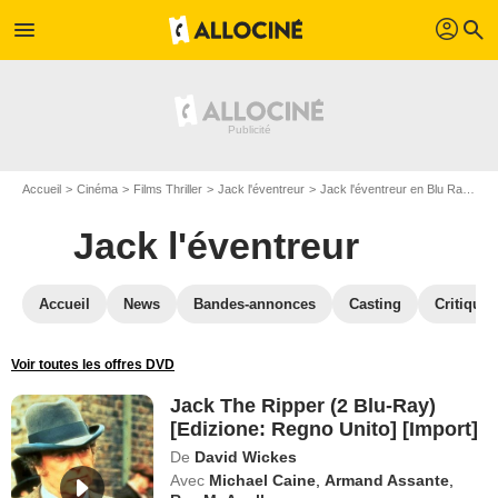
profil
menu
search
Accueil
Cinéma
Films Thriller
Jack l'éventreur
Jack l'éventreur en Blu Ray
Ja
Jack l'éventreur
Accueil
News
Bandes-annonces
Casting
Critiques
Voir toutes les offres DVD
Jack The Ripper (2 Blu-Ray)
[Edizione: Regno Unito] [Import]
De
David Wickes
Avec
Michael Caine
,
Armand Assante
,