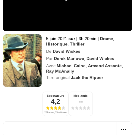
5 juin 2021
sur
|
3h 20min
|
Drame
,
Historique
,
Thriller
De
David Wickes
|
Par
Derek Marlowe
,
David Wickes
Avec
Michael Caine
,
Armand Assante
,
Ray McAnally
Titre original
Jack the Ripper
Spectateurs
Mes amis
4,2
--
223 notes, 25 critiques