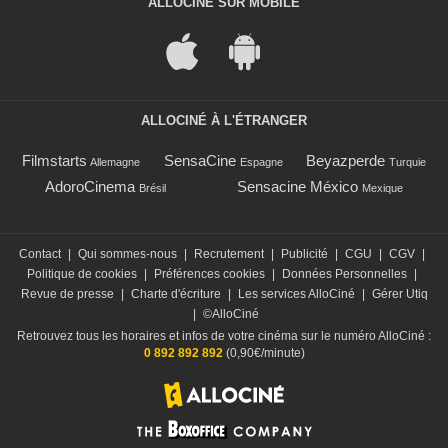
ALLOCINÉ SUR MOBILE
ALLOCINÉ À L'ÉTRANGER
Filmstarts
SensaCine
Beyazperde
Allemagne
Espagne
Turquie
AdoroCinema
Sensacine México
Brésil
Mexique
Contact
|
Qui sommes-nous
|
Recrutement
|
Publicité
|
CGU
|
CGV
|
Politique de cookies
|
Préférences cookies
|
Données Personnelles
|
Revue de presse
|
Charte d'écriture
|
Les services AlloCiné
|
Gérer Utiq
|
©AlloCiné
Retrouvez tous les horaires et infos de votre cinéma sur le numéro AlloCiné :
0 892 892 892
(0,90€/minute)