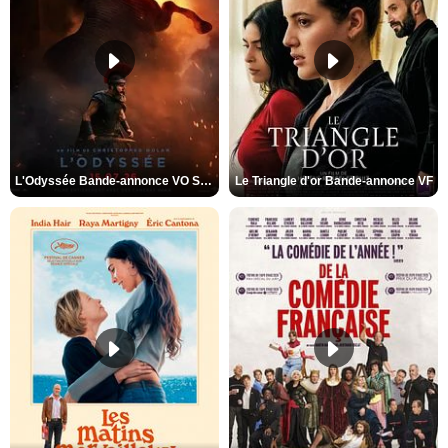
L'Odyssée Bande-annonce VO STFR
Le Triangle d'or Bande-annonce VF