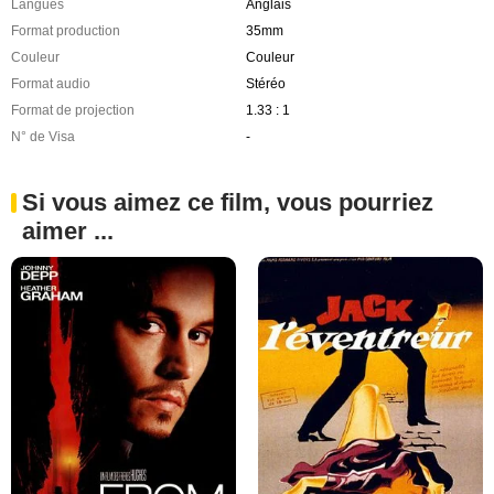
Langues
Anglais
Format production
35mm
Couleur
Couleur
Format audio
Stéréo
Format de projection
1.33 : 1
N° de Visa
-
Si vous aimez ce film, vous pourriez
aimer ...