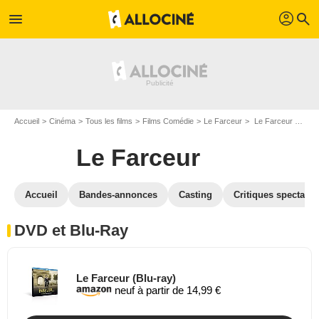
profil
menu
search
Accueil
Cinéma
Tous les films
Films Comédie
Le Farceur
Le Farceur en DVD Blu Ray
Le Farceur
Accueil
Bandes-annonces
Casting
Critiques spectateu
DVD et Blu-Ray
Le Farceur (Blu-ray)
neuf à partir de 14,99 €