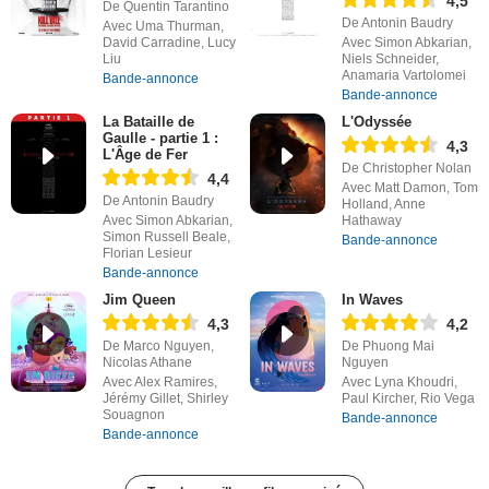
4,5
De Quentin Tarantino
De Antonin Baudry
Avec Uma Thurman,
David Carradine, Lucy
Avec Simon Abkarian,
Liu
Niels Schneider,
Anamaria Vartolomei
Bande-annonce
Bande-annonce
La Bataille de
L'Odyssée
Gaulle - partie 1 :
4,3
L'Âge de Fer
De Christopher Nolan
4,4
Avec Matt Damon, Tom
De Antonin Baudry
Holland, Anne
Avec Simon Abkarian,
Hathaway
Simon Russell Beale,
Bande-annonce
Florian Lesieur
Bande-annonce
Jim Queen
In Waves
4,3
4,2
De Marco Nguyen,
De Phuong Mai
Nicolas Athane
Nguyen
Avec Alex Ramires,
Avec Lyna Khoudri,
Jérémy Gillet, Shirley
Paul Kircher, Rio Vega
Souagnon
Bande-annonce
Bande-annonce