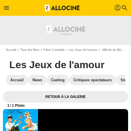
profil
menu
search
Accueil
Tous les films
Films Comédie
Les Jeux de l'amour
Affiche du film Les Jeux de l'amour - Photo 1
Les Jeux de l'amour
Accueil
News
Casting
Critiques spectateurs
Strea
RETOUR À LA GALERIE
1
/ 1 Photo