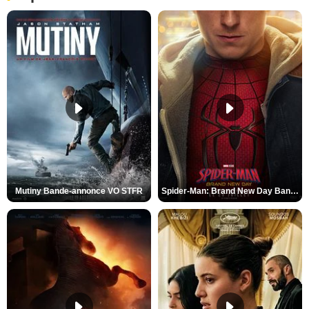
Mutiny Bande-annonce VO STFR
Spider-Man: Brand New Day Bande-annonce VO STFR