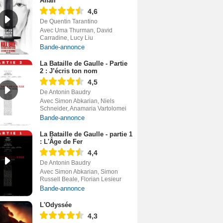
Affair
4,6
De Quentin Tarantino
Avec Uma Thurman, David
Carradine, Lucy Liu
Bande-annonce
La Bataille de Gaulle - Partie
2 : J’écris ton nom
4,5
De Antonin Baudry
Avec Simon Abkarian, Niels
Schneider, Anamaria Vartolomei
Bande-annonce
La Bataille de Gaulle - partie 1
: L'Âge de Fer
4,4
De Antonin Baudry
Avec Simon Abkarian, Simon
Russell Beale, Florian Lesieur
Bande-annonce
L'Odyssée
4,3