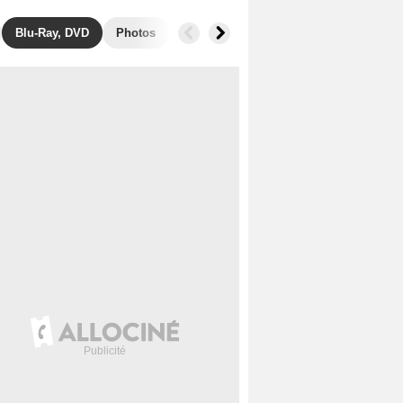
Blu-Ray, DVD
Photos
Musique
Secrets de tournage
B