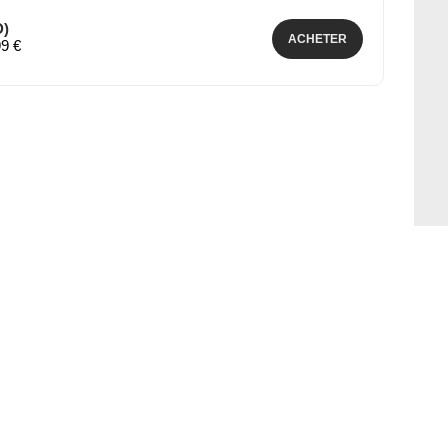
D)
ACHETER
99 €