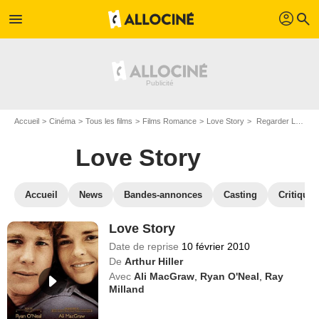
profil
menu
search
Accueil
Cinéma
Tous les films
Films Romance
Love Story
Regarder Love Story en SVOD
Love Story
Accueil
News
Bandes-annonces
Casting
Critiques
Love Story
Date de reprise
10 février 2010
De
Arthur Hiller
Avec
Ali MacGraw
,
Ryan O'Neal
,
Ray
Milland