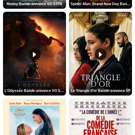
Mutiny Bande-annonce VO STFR
Spider-Man: Brand New Day Bande-annonce VO STFR
L'Odyssée Bande-annonce VO STFR
Le Triangle d'or Bande-annonce VF