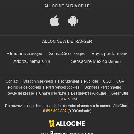
ALLOCINÉ SUR MOBILE
ALLOCINÉ À L'ÉTRANGER
Filmstarts
SensaCine
Beyazperde
Allemagne
Espagne
Turquie
AdoroCinema
Sensacine México
Brésil
Mexique
Contact
|
Qui sommes-nous
|
Recrutement
|
Publicité
|
CGU
|
CGV
|
Politique de cookies
|
Préférences cookies
|
Données Personnelles
|
Revue de presse
|
Charte d'écriture
|
Les services AlloCiné
|
Gérer Utiq
|
©AlloCiné
Retrouvez tous les horaires et infos de votre cinéma sur le numéro AlloCiné :
0 892 892 892
(0,90€/minute)