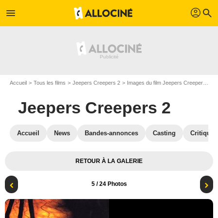
profil
menu
search
Accueil
Tous les films
Jeepers Creepers 2
Images du film Jeepers Creepers 2
Jeepers Creepers 2
Accueil
News
Bandes-annonces
Casting
Critiques
RETOUR À LA GALERIE
5
/ 24 Photos