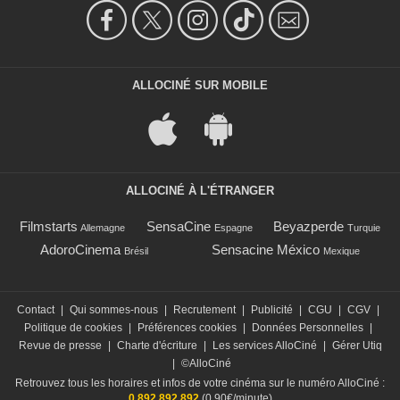
ALLOCINÉ SUR MOBILE
ALLOCINÉ À L'ÉTRANGER
Filmstarts
SensaCine
Beyazperde
Allemagne
Espagne
Turquie
AdoroCinema
Sensacine México
Brésil
Mexique
Contact
|
Qui sommes-nous
|
Recrutement
|
Publicité
|
CGU
|
CGV
|
Politique de cookies
|
Préférences cookies
|
Données Personnelles
|
Revue de presse
|
Charte d'écriture
|
Les services AlloCiné
|
Gérer Utiq
|
©AlloCiné
Retrouvez tous les horaires et infos de votre cinéma sur le numéro AlloCiné :
0 892 892 892
(0,90€/minute)