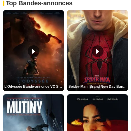
Top Bandes-annonces
L'Odyssée Bande-annonce VO STFR
Spider-Man: Brand New Day Bande-annonce VO STFR