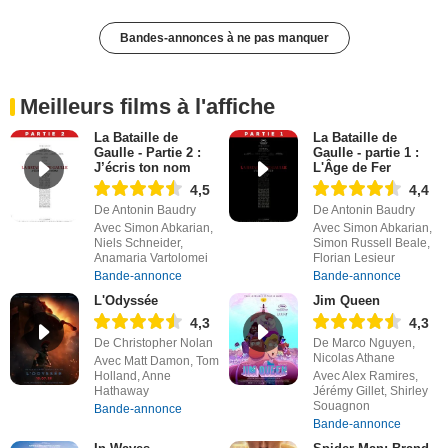
Bandes-annonces à ne pas manquer
Meilleurs films à l'affiche
La Bataille de
La Bataille de
Gaulle - Partie 2 :
Gaulle - partie 1 :
J’écris ton nom
L'Âge de Fer
4,5
4,4
De Antonin Baudry
De Antonin Baudry
Avec Simon Abkarian,
Avec Simon Abkarian,
Niels Schneider,
Simon Russell Beale,
Anamaria Vartolomei
Florian Lesieur
Bande-annonce
Bande-annonce
L'Odyssée
Jim Queen
4,3
4,3
De Christopher Nolan
De Marco Nguyen,
Nicolas Athane
Avec Matt Damon, Tom
Holland, Anne
Avec Alex Ramires,
Hathaway
Jérémy Gillet, Shirley
Souagnon
Bande-annonce
Bande-annonce