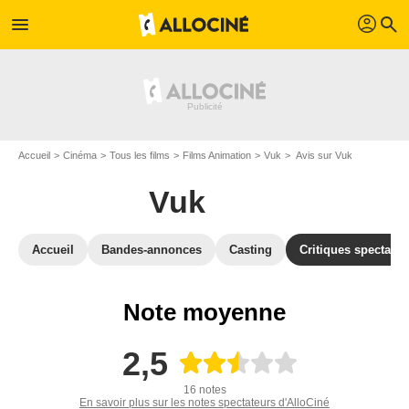
profil
menu
search
Accueil
Cinéma
Tous les films
Films Animation
Vuk
Avis sur Vuk
Vuk
Accueil
Bandes-annonces
Casting
Critiques spectateu
Note moyenne
2,5
16 notes
En savoir plus sur les notes spectateurs d'AlloCiné