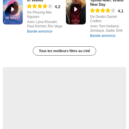
In Waves
Spider-Man: Brand
New Day
4,2
4,1
De Phuong Mai
Nguyen
De Destin Daniel
Cretton
Avec Lyna Khoudri,
Paul Kircher, Rio Vega
Avec Tom Holland,
Zendaya, Sadie Sink
Bande-annonce
Bande-annonce
Tous les meilleurs films au ciné