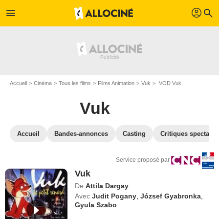
profil
menu
search
Accueil
Cinéma
Tous les films
Films Animation
Vuk
VOD Vuk
Vuk
Accueil
Bandes-annonces
Casting
Critiques spectateu
Service proposé par
Vuk
De
Attila Dargay
Avec
Judit Pogany
,
József Gyabronka
,
Gyula Szabo