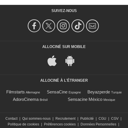
SUIVEZ-NOUS
ALLOCINÉ SUR MOBILE
ALLOCINÉ À L'ÉTRANGER
Filmstarts
SensaCine
Beyazperde
Allemagne
Espagne
Turquie
AdoroCinema
Sensacine México
Brésil
Mexique
Contact
|
Qui sommes-nous
|
Recrutement
|
Publicité
|
CGU
|
CGV
|
Politique de cookies
|
Préférences cookies
|
Données Personnelles
|