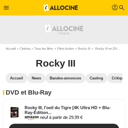
profil
menu
search
Accueil
Cinéma
Tous les films
Films Action
Rocky III
Rocky III en DVD Blu Ray
Rocky III
Accueil
News
Bandes-annonces
Casting
Critiques
DVD et Blu-Ray
Rocky III, l'oeil du Tigre [4K Ultra HD + Blu-
Ray-Édition...
neuf à partir de 29,99 €