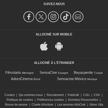
SUIVEZ-NOUS
ALLOCINÉ SUR MOBILE
ALLOCINÉ À L'ÉTRANGER
Filmstarts
SensaCine
Beyazperde
Allemagne
Espagne
Turquie
AdoroCinema
Sensacine México
Brésil
Mexique
Contact
|
Qui sommes-nous
|
Recrutement
|
Publicité
|
CGU
|
CGV
|
Politique de cookies
|
Préférences cookies
|
Données Personnelles
|
Revue de presse
|
Charte d'écriture
|
Les services AlloCiné
|
Gérer Utiq