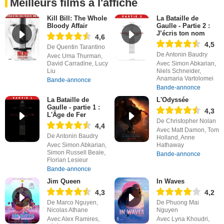
Meilleurs films à l'affiche
Kill Bill: The Whole
La Bataille de
Bloody Affair
Gaulle - Partie 2 :
J’écris ton nom
4,6
4,5
De Quentin Tarantino
De Antonin Baudry
Avec Uma Thurman,
David Carradine, Lucy
Avec Simon Abkarian,
Liu
Niels Schneider,
Anamaria Vartolomei
Bande-annonce
Bande-annonce
La Bataille de
L'Odyssée
Gaulle - partie 1 :
4,3
L'Âge de Fer
De Christopher Nolan
4,4
Avec Matt Damon, Tom
De Antonin Baudry
Holland, Anne
Avec Simon Abkarian,
Hathaway
Simon Russell Beale,
Bande-annonce
Florian Lesieur
Bande-annonce
Jim Queen
In Waves
4,3
4,2
De Marco Nguyen,
De Phuong Mai
Nicolas Athane
Nguyen
Avec Alex Ramires,
Avec Lyna Khoudri,