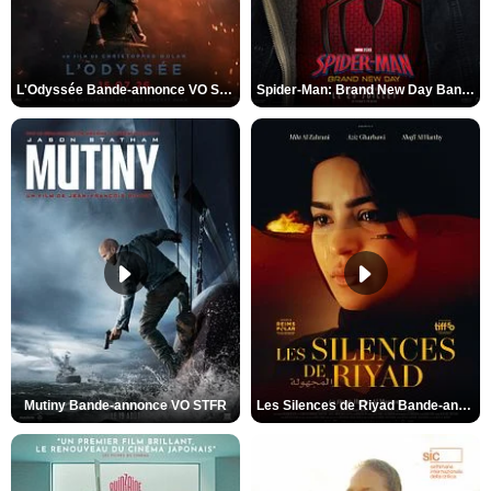
L'Odyssée Bande-annonce VO STFR
Spider-Man: Brand New Day Bande-annonce VO STFR
Mutiny Bande-annonce VO STFR
Les Silences de Riyad Bande-annonce VO STFR