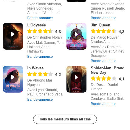
Avec Simon Abkarian,
Avec Simon Abkarian,
Niels Schneider,
Simon Russell Beale,
Anamaria Vartolomei
Florian Lesieur
Bande-annonce
Bande-annonce
L'Odyssée
Jim Queen
4,3
4,3
De Christopher Nolan
De Marco Nguyen,
Nicolas Athane
Avec Matt Damon, Tom
Holland, Anne
Avec Alex Ramires,
Hathaway
Jérémy Gillet, Shirley
Souagnon
Bande-annonce
Bande-annonce
In Waves
Spider-Man: Brand
New Day
4,2
4,1
De Phuong Mai
Nguyen
De Destin Daniel
Cretton
Avec Lyna Khoudri,
Paul Kircher, Rio Vega
Avec Tom Holland,
Zendaya, Sadie Sink
Bande-annonce
Bande-annonce
Tous les meilleurs films au ciné