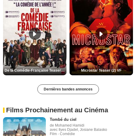
De la Comédie-Française Teaser (3) VF
Microstar Teaser (2) VF
Dernières bandes annonces
Films Prochainement au Cinéma
Tombé du ciel
de Mohamed Hamidi
avec Ilyes Djadel, Josiane Balasko
Film - Comédie