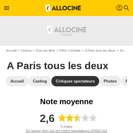
profil
menu
search
Accueil
Cinéma
Tous les films
Films Comédie
A Paris tous les deux
Avis sur A Paris tous les deux
A Paris tous les deux
Accueil
Casting
Critiques spectateurs
Photos
Film
Note moyenne
2,6
5 notes
En savoir plus sur les notes spectateurs d'AlloCiné