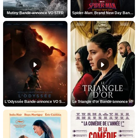
Mutiny Bande-annonce VO STFR
Spider-Man: Brand New Day Bande-annonce VO STFR
L'Odyssée Bande-annonce VO STFR
Le Triangle d'or Bande-annonce VF