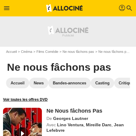
profil
menu
search
Accueil
Cinéma
Films Comédie
Ne nous fâchons pas
Ne nous fâchons pas en Blu Ray
Ne nous fâchons pas
Accueil
News
Bandes-annonces
Casting
Critiques
Voir toutes les offres DVD
Ne Nous fâchons Pas
De
Georges Lautner
Avec
Lino Ventura
,
Mireille Darc
,
Jean
Lefebvre