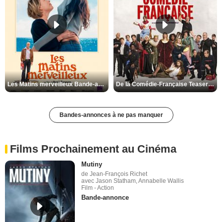
Les Matins merveilleux Bande-annonce VF
De la Comédie-Française Teaser VF
Bandes-annonces à ne pas manquer
Films Prochainement au Cinéma
Mutiny
de Jean-François Richet
avec Jason Statham, Annabelle Wallis
Film - Action
Bande-annonce