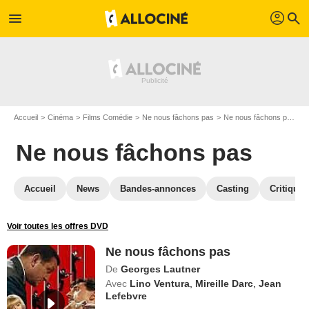
profil
menu
search
Accueil
Cinéma
Films Comédie
Ne nous fâchons pas
Ne nous fâchons pas en Blu Ray
Ne nous fâchons pas
Accueil
News
Bandes-annonces
Casting
Critiques
Voir toutes les offres DVD
Ne nous fâchons pas
De
Georges Lautner
Avec
Lino Ventura
,
Mireille Darc
,
Jean
Lefebvre