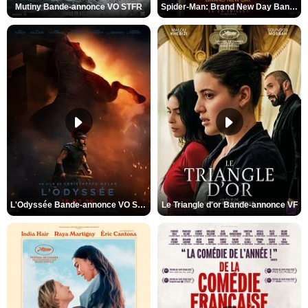
Mutiny Bande-annonce VO STFR
Spider-Man: Brand New Day Bande-annonce VO STFR
L'Odyssée Bande-annonce VO STFR
Le Triangle d'or Bande-annonce VF