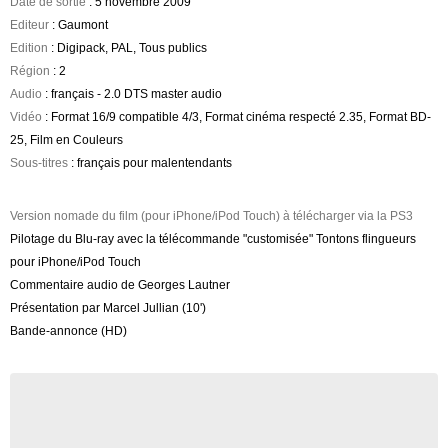
Date de sortie
: 5 novembre 2009
Editeur
: Gaumont
Edition
: Digipack, PAL, Tous publics
Région
: 2
Audio
: français - 2.0 DTS master audio
Vidéo
: Format 16/9 compatible 4/3, Format cinéma respecté 2.35, Format BD-
25, Film en Couleurs
Sous-titres
: français pour malentendants
Version nomade du film (pour iPhone/iPod Touch) à télécharger via la PS3
Pilotage du Blu-ray avec la télécommande "customisée" Tontons flingueurs
pour iPhone/iPod Touch
Commentaire audio de Georges Lautner
Présentation par Marcel Jullian (10')
Bande-annonce (HD)