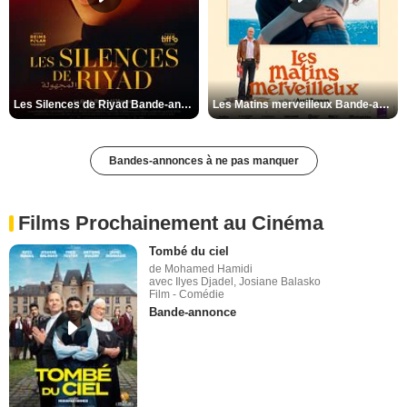
Les Silences de Riyad Bande-annonce VO STFR
Les Matins merveilleux Bande-annonce VF
Bandes-annonces à ne pas manquer
Films Prochainement au Cinéma
Tombé du ciel
de Mohamed Hamidi
avec Ilyes Djadel, Josiane Balasko
Film - Comédie
Bande-annonce