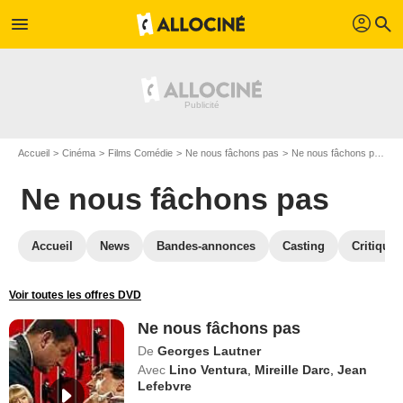
profil
menu
search
Accueil
Cinéma
Films Comédie
Ne nous fâchons pas
Ne nous fâchons pas en DVD
Ne nous fâchons pas
Accueil
News
Bandes-annonces
Casting
Critiques
Voir toutes les offres DVD
Ne nous fâchons pas
De
Georges Lautner
Avec
Lino Ventura
,
Mireille Darc
,
Jean
Lefebvre