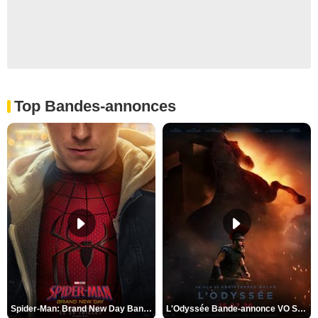
Top Bandes-annonces
Spider-Man: Brand New Day Bande-annonce VO STFR
L'Odyssée Bande-annonce VO STFR