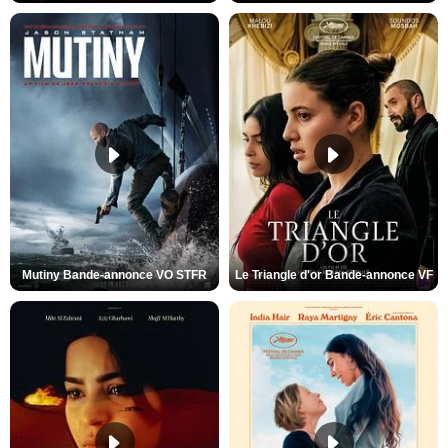
Mutiny Bande-annonce VO STFR
Le Triangle d'or Bande-annonce VF