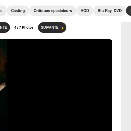
es
Casting
Critiques spectateurs
VOD
Blu-Ray, DVD
NTE
4
/ 7 Photos
SUIVANTE