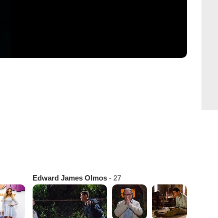
Edward James Olmos
- 27