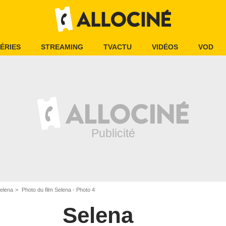
ÉRIES
STREAMING
TVACTU
VIDÉOS
VOD
Selena
Photo du film Selena - Photo 4
Selena