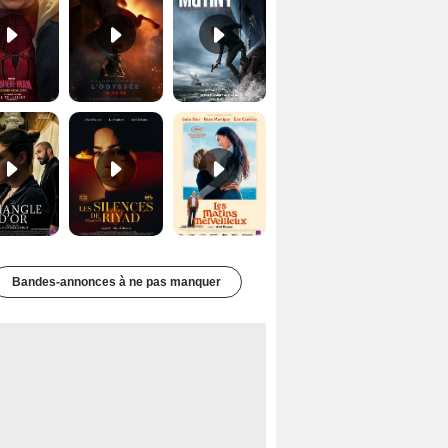
Le Triangle d'or Bande-annonce VF
Les Silences de Riyad Bande-annonce VO STFR
Les Matins merveilleux Bande-annonce VF
Bandes-annonces à ne pas manquer