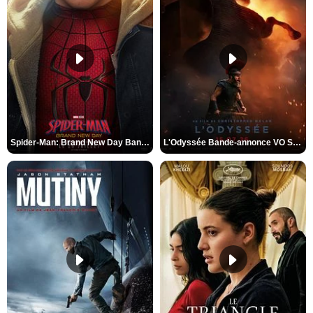
Spider-Man: Brand New Day Bande-annonce VO STFR
L'Odyssée Bande-annonce VO STFR