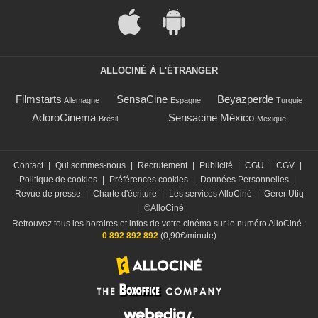
ALLOCINÉ À L'ÉTRANGER
Filmstarts
SensaCine
Beyazperde
Allemagne
Espagne
Turquie
AdoroCinema
Sensacine México
Brésil
Mexique
Contact
|
Qui sommes-nous
|
Recrutement
|
Publicité
|
CGU
|
CGV
|
Politique de cookies
|
Préférences cookies
|
Données Personnelles
|
Revue de presse
|
Charte d'écriture
|
Les services AlloCiné
|
Gérer Utiq
|
©AlloCiné
Retrouvez tous les horaires et infos de votre cinéma sur le numéro AlloCiné :
0 892 892 892
(0,90€/minute)