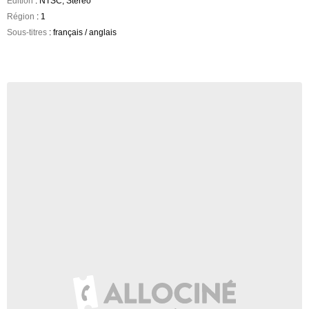
Edition
: NTSC, Stereo
Région
: 1
Sous-titres
: français / anglais