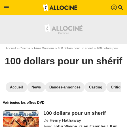
profil
menu
search
Accueil
Cinéma
Films Western
100 dollars pour un shérif
100 dollars pour un shérif en DVD
100 dollars pour un shérif
Accueil
News
Bandes-annonces
Casting
Critiques
Voir toutes les offres DVD
100 dollars pour un sherif
De
Henry Hathaway
Avec
John Wayne
,
Glen Campbell
,
Kim