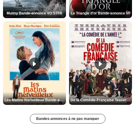
Mutiny Bande-annonce VO STFR
Le Triangle d'or Bande-annonce VF
Les Matins merveilleux Bande-annonce VF
De la Comédie-Française Teaser VF
Bandes-annonces à ne pas manquer