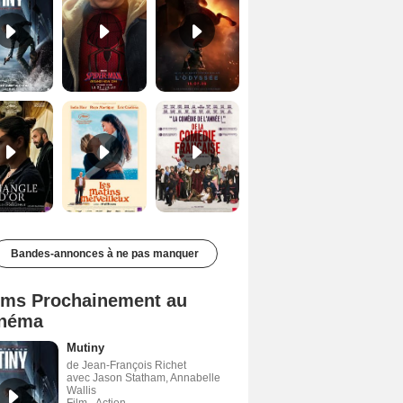
Le Triangle d'or Bande-annonce VF
Les Matins merveilleux Bande-annonce VF
De la Comédie-Française Teaser VF
Bandes-annonces à ne pas manquer
lms Prochainement au
néma
Mutiny
de Jean-François Richet
avec Jason Statham, Annabelle
Wallis