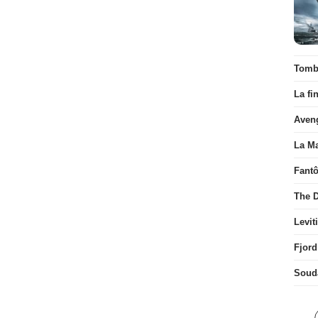
Tombé
La fi
Aven
La Ma
Fant
The D
Levit
Fjord
Soud