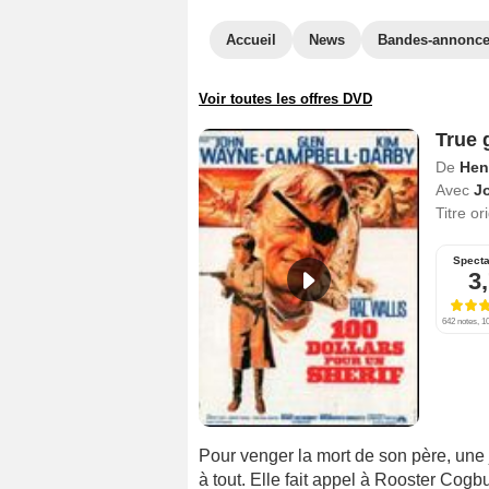
Accueil
News
Bandes-annonc
Voir toutes les offres DVD
True g
De
Hen
Avec
J
Titre or
Specta
3
642 notes, 10
Pour venger la mort de son père, une
à tout. Elle fait appel à Rooster Cogb