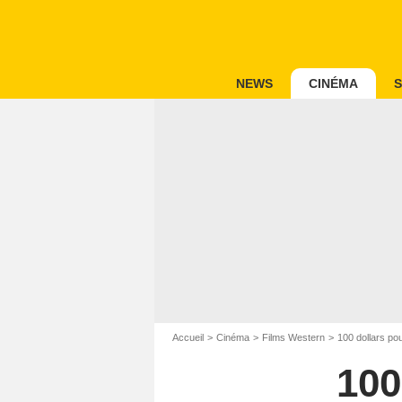
NEWS
CINÉMA
S
Accueil
Cinéma
Films Western
100 dollars pou
100