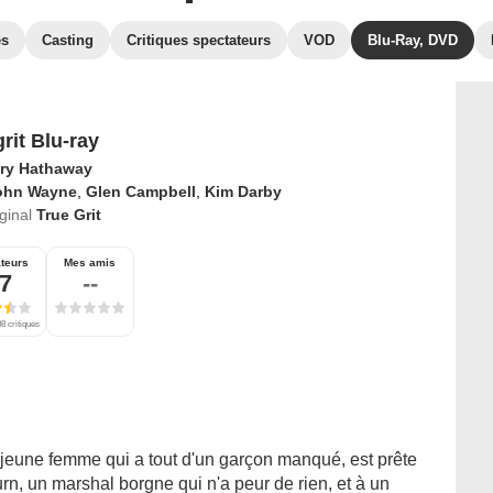
es
Casting
Critiques spectateurs
VOD
Blu-Ray, DVD
rit Blu-ray
ry Hathaway
ohn Wayne
,
Glen Campbell
,
Kim Darby
iginal
True Grit
teurs
Mes amis
,7
--
8 critiques
 jeune femme qui a tout d'un garçon manqué, est prête
urn, un marshal borgne qui n'a peur de rien, et à un