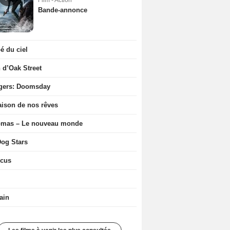
Film - Action
Bande-annonce
 du ciel
n d’Oak Street
gers: Doomsday
ison de nos rêves
ômas – Le nouveau monde
og Stars
icus
ain