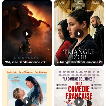
L'Odyssée Bande-annonce VO STFR
Le Triangle d'or Bande-annonce VF