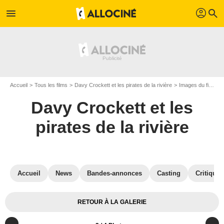
profil
menu
search
Accueil
Tous les films
Davy Crockett et les pirates de la rivière
Images du film Davy Crockett et les pirates de la rivière
Davy Crockett et les
pirates de la rivière
Accueil
News
Bandes-annonces
Casting
Critiques
RETOUR À LA GALERIE