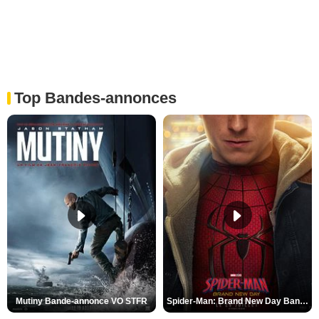
Top Bandes-annonces
Mutiny Bande-annonce VO STFR
Spider-Man: Brand New Day Bande-annonce VO STFR