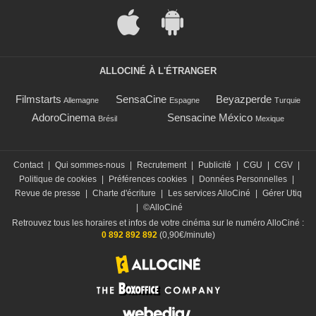
ALLOCINÉ À L'ÉTRANGER
Filmstarts
SensaCine
Beyazperde
Allemagne
Espagne
Turquie
AdoroCinema
Sensacine México
Brésil
Mexique
Contact
|
Qui sommes-nous
|
Recrutement
|
Publicité
|
CGU
|
CGV
|
Politique de cookies
|
Préférences cookies
|
Données Personnelles
|
Revue de presse
|
Charte d'écriture
|
Les services AlloCiné
|
Gérer Utiq
|
©AlloCiné
Retrouvez tous les horaires et infos de votre cinéma sur le numéro AlloCiné :
0 892 892 892
(0,90€/minute)