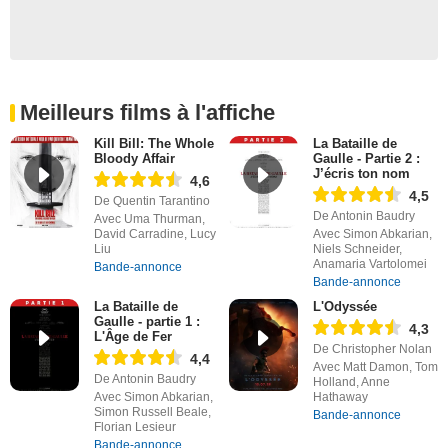
Meilleurs films à l'affiche
Kill Bill: The Whole
La Bataille de
Bloody Affair
Gaulle - Partie 2 :
J’écris ton nom
4,6
4,5
De Quentin Tarantino
De Antonin Baudry
Avec Uma Thurman,
David Carradine, Lucy
Avec Simon Abkarian,
Liu
Niels Schneider,
Anamaria Vartolomei
Bande-annonce
Bande-annonce
La Bataille de
L'Odyssée
Gaulle - partie 1 :
4,3
L'Âge de Fer
De Christopher Nolan
4,4
Avec Matt Damon, Tom
De Antonin Baudry
Holland, Anne
Avec Simon Abkarian,
Hathaway
Simon Russell Beale,
Bande-annonce
Florian Lesieur
Bande-annonce