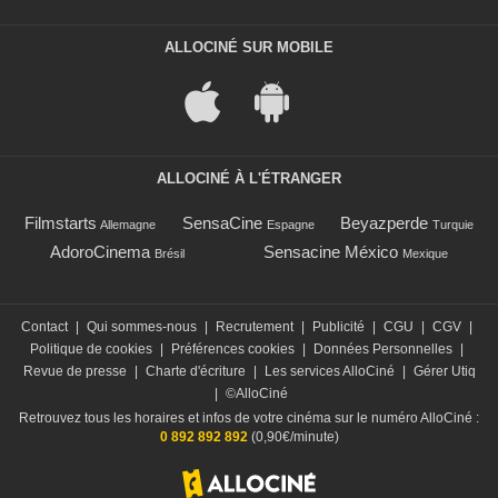
ALLOCINÉ SUR MOBILE
ALLOCINÉ À L'ÉTRANGER
Filmstarts
SensaCine
Beyazperde
Allemagne
Espagne
Turquie
AdoroCinema
Sensacine México
Brésil
Mexique
Contact
|
Qui sommes-nous
|
Recrutement
|
Publicité
|
CGU
|
CGV
|
Politique de cookies
|
Préférences cookies
|
Données Personnelles
|
Revue de presse
|
Charte d'écriture
|
Les services AlloCiné
|
Gérer Utiq
|
©AlloCiné
Retrouvez tous les horaires et infos de votre cinéma sur le numéro AlloCiné :
0 892 892 892
(0,90€/minute)