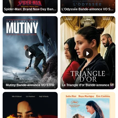
Spider-Man: Brand New Day Bande-annonce VO STFR
L'Odyssée Bande-annonce VO STFR
Mutiny Bande-annonce VO STFR
Le Triangle d'or Bande-annonce VF