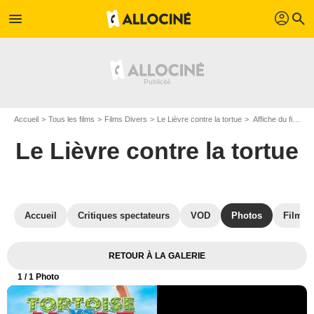
profil
menu
search
Accueil
Tous les films
Films Divers
Le Lièvre contre la tortue
Affiche du film Le Lièvre contre la tortue - Photo 1
Le Lièvre contre la tortue
Accueil
Critiques spectateurs
VOD
Photos
Films s
RETOUR À LA GALERIE
1
/ 1 Photo