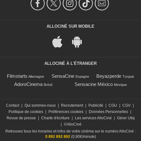
ALLOCINÉ SUR MOBILE
ALLOCINÉ À L'ÉTRANGER
Filmstarts
SensaCine
Beyazperde
Allemagne
Espagne
Turquie
AdoroCinema
Sensacine México
Brésil
Mexique
Contact
|
Qui sommes-nous
|
Recrutement
|
Publicité
|
CGU
|
CGV
|
Politique de cookies
|
Préférences cookies
|
Données Personnelles
|
Revue de presse
|
Charte d'écriture
|
Les services AlloCiné
|
Gérer Utiq
|
©AlloCiné
Retrouvez tous les horaires et infos de votre cinéma sur le numéro AlloCiné :
0 892 892 892
(0,90€/minute)