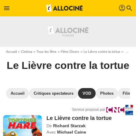
profil
menu
search
Accueil
Cinéma
Tous les films
Films Divers
Le Lièvre contre la tortue
VOD Le Lièvre contre la tortue
Le Lièvre contre la tortue
Accueil
Critiques spectateurs
VOD
Photos
Films s
Service proposé par
Le Lièvre contre la tortue
De
Richard Starzak
Avec
Michael Caine