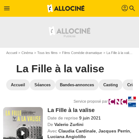
profil
menu
search
Accueil
Cinéma
Tous les films
Films Comédie dramatique
La Fille à la valise
V
La Fille à la valise
Accueil
Séances
Bandes-annonces
Casting
Critiq
Service proposé par
La Fille à la valise
Date de reprise
9 juin 2021
De
Valerio Zurlini
Avec
Claudia Cardinale
,
Jacques Perrin
,
Luciana Angiolillo