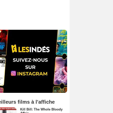
illeurs films à l'affiche
Kill Bill: The Whole Bloody