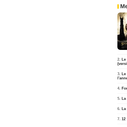
Me
2.
Le 
(vers
3.
Le
l'ann
4.
Fo
5.
La 
6.
La 
7.
12