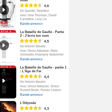
Affair
4,6
De Quentin Tarantino
Avec Uma Thurman, David
Carradine, Lucy Liu
Bande-annonce
La Bataille de Gaulle - Partie
2 : J’écris ton nom
4,5
De Antonin Baudry
Avec Simon Abkarian, Niels
Schneider, Anamaria Vartolomei
Bande-annonce
La Bataille de Gaulle - partie 1
: L'Âge de Fer
4,4
De Antonin Baudry
Avec Simon Abkarian, Simon
Russell Beale, Florian Lesieur
Bande-annonce
L'Odyssée
4,3