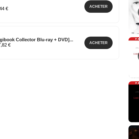
ACHETER
,44 €
igibook Collector Blu-ray + DVD]...
ACHETER
7,82 €