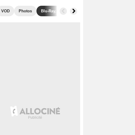
VOD
Photos
Blu-Ray, DVD
Musique
Secrets de tourna