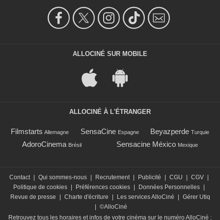
ALLOCINÉ SUR MOBILE
ALLOCINÉ À L'ÉTRANGER
Filmstarts
SensaCine
Beyazperde
Allemagne
Espagne
Turquie
AdoroCinema
Sensacine México
Brésil
Mexique
Contact
|
Qui sommes-nous
|
Recrutement
|
Publicité
|
CGU
|
CGV
|
Politique de cookies
|
Préférences cookies
|
Données Personnelles
|
Revue de presse
|
Charte d'écriture
|
Les services AlloCiné
|
Gérer Utiq
|
©AlloCiné
Retrouvez tous les horaires et infos de votre cinéma sur le numéro AlloCiné :