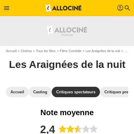
profil
menu
search
Accueil
Cinéma
Tous les films
Films Comédie
Les Araignées de la nuit
Avis sur Les Araignées de la nuit
Les Araignées de la nuit
Accueil
Casting
Critiques spectateurs
Critiques press
Note moyenne
2,4