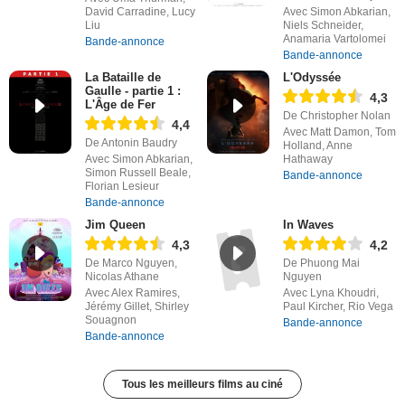
David Carradine, Lucy
Avec Simon Abkarian,
Liu
Niels Schneider,
Anamaria Vartolomei
Bande-annonce
Bande-annonce
La Bataille de
L'Odyssée
Gaulle - partie 1 :
4,3
L'Âge de Fer
De Christopher Nolan
4,4
Avec Matt Damon, Tom
De Antonin Baudry
Holland, Anne
Avec Simon Abkarian,
Hathaway
Simon Russell Beale,
Bande-annonce
Florian Lesieur
Bande-annonce
Jim Queen
In Waves
4,3
4,2
De Marco Nguyen,
De Phuong Mai
Nicolas Athane
Nguyen
Avec Alex Ramires,
Avec Lyna Khoudri,
Jérémy Gillet, Shirley
Paul Kircher, Rio Vega
Souagnon
Bande-annonce
Bande-annonce
Tous les meilleurs films au ciné