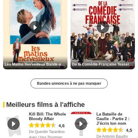
Les Matins merveilleux Bande-annonce VF
De la Comédie-Française Teaser VF
Bandes-annonces à ne pas manquer
Meilleurs films à l'affiche
Kill Bill: The Whole
La Bataille de
Bloody Affair
Gaulle - Partie 2 :
J’écris ton nom
4,6
4,5
De Quentin Tarantino
De Antonin Baudry
Avec Uma Thurman,