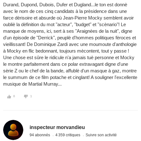
Durand, Dupond, Dubois, Dufer et Dugland...le ton est donnè
avec le nom de ces cinq candidats à la prèsidence dans une
farce dèrisoire et absurde où Jean-Pierre Mocky semblent avoir
oubliè la dèfinition du mot "acteur", "budget" et "scènario"! Le
manque de moyens, ici, sert à ses "Araignèes de la nuit", digne
d'un èpisode de "Derrick", peuplè d'hommes politiques fèroces et
vieillissant! De Dominique Zardi avec une moumoute d'anthologie
à Mocky en flic bedonnant, toujours mècontent, tout y passe !
Une chose est sûre le ridicule n'a jamais tuè personne et Mocky
le montre parfaitement dans ce polar extravagant digne d'une
sèrie Z ou le chef de la bande, affublè d'un masque à gaz, montre
le summum de ce film potache et cinglant! A souligner l'excellente
musique de Martial Murray...
0
1
inspecteur morvandieu
94 abonnés
4 359 critiques
Suivre son activité