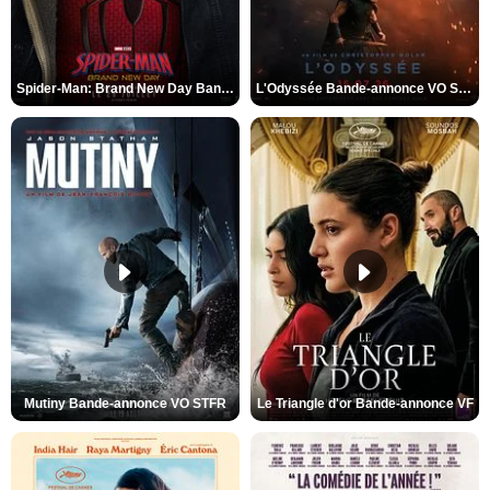
Spider-Man: Brand New Day Bande-annonce VO STFR
L'Odyssée Bande-annonce VO STFR
Mutiny Bande-annonce VO STFR
Le Triangle d'or Bande-annonce VF