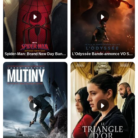
Spider-Man: Brand New Day Bande-annonce VO STFR
L'Odyssée Bande-annonce VO STFR