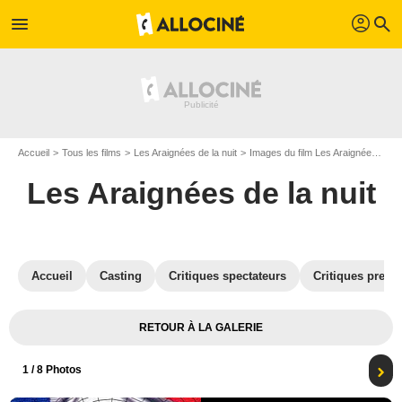
profil
menu
search
Accueil
Tous les films
Les Araignées de la nuit
Images du film Les Araignées de la nuit
Les Araignées de la nuit
Accueil
Casting
Critiques spectateurs
Critiques press
RETOUR À LA GALERIE
1
/ 8 Photos