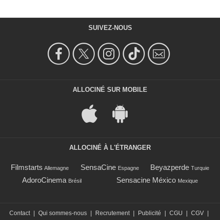
SUIVEZ-NOUS
ALLOCINÉ SUR MOBILE
ALLOCINÉ À L'ÉTRANGER
Filmstarts
SensaCine
Beyazperde
Allemagne
Espagne
Turquie
AdoroCinema
Sensacine México
Brésil
Mexique
Contact
|
Qui sommes-nous
|
Recrutement
|
Publicité
|
CGU
|
CGV
|