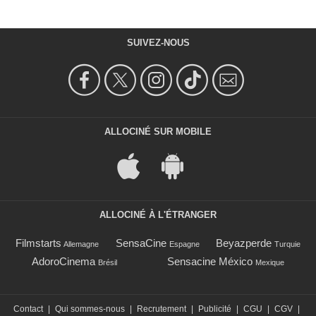
SUIVEZ-NOUS
ALLOCINÉ SUR MOBILE
ALLOCINÉ À L'ÉTRANGER
Filmstarts
SensaCine
Beyazperde
Allemagne
Espagne
Turquie
AdoroCinema
Sensacine México
Brésil
Mexique
Contact
|
Qui sommes-nous
|
Recrutement
|
Publicité
|
CGU
|
CGV
|