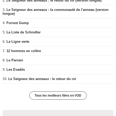
2.
Le Seigneur des anneaux : le retour du roi (version longue)
3.
Le Seigneur des anneaux : la communauté de l'anneau (version
longue)
4.
Forrest Gump
5.
La Liste de Schindler
6.
La Ligne verte
7.
12 hommes en colère
8.
Le Parrain
9.
Les Evadés
10.
Le Seigneur des anneaux : le retour du roi
Tous les meilleurs films en VOD