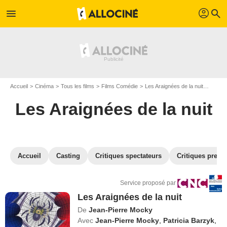
profil
menu
search
Accueil
Cinéma
Tous les films
Films Comédie
Les Araignées de la nuit
VOD Le
Les Araignées de la nuit
Accueil
Casting
Critiques spectateurs
Critiques press
Service proposé par
Les Araignées de la nuit
De
Jean-Pierre Mocky
Avec
Jean-Pierre Mocky
,
Patricia Barzyk
,