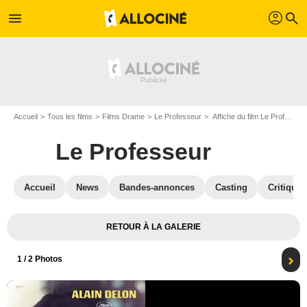
profil
menu
search
Accueil
Tous les films
Films Drame
Le Professeur
Affiche du film Le Professeur - Photo 1
Le Professeur
Accueil
News
Bandes-annonces
Casting
Critiques
RETOUR À LA GALERIE
1
/ 2 Photos