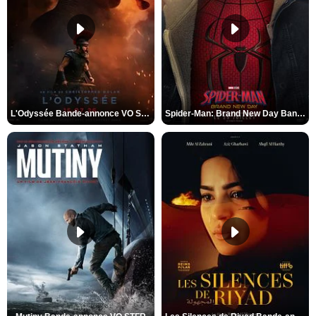
L'Odyssée Bande-annonce VO STFR
Spider-Man: Brand New Day Bande-annonce VO STFR