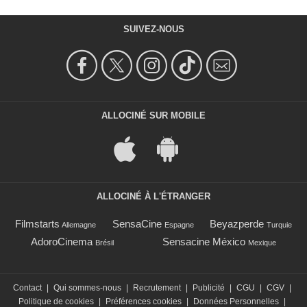
SUIVEZ-NOUS
ALLOCINÉ SUR MOBILE
ALLOCINÉ À L'ÉTRANGER
Filmstarts
SensaCine
Beyazperde
Allemagne
Espagne
Turquie
AdoroCinema
Sensacine México
Brésil
Mexique
Contact
|
Qui sommes-nous
|
Recrutement
|
Publicité
|
CGU
|
CGV
|
Politique de cookies
|
Préférences cookies
|
Données Personnelles
|