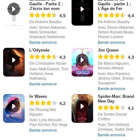
Gaulle - Partie 2 :
Gaulle - partie 1 :
J’écris ton nom
L'Âge de Fer
4,5
4,4
De Antonin Baudry
De Antonin Baudry
Avec Simon Abkarian,
Avec Simon Abkarian,
Niels Schneider,
Simon Russell Beale,
Anamaria Vartolomei
Florian Lesieur
Bande-annonce
Bande-annonce
L'Odyssée
Jim Queen
4,3
4,3
De Christopher Nolan
De Marco Nguyen,
Nicolas Athane
Avec Matt Damon, Tom
Holland, Anne
Avec Alex Ramires,
Hathaway
Jérémy Gillet, Shirley
Souagnon
Bande-annonce
Bande-annonce
In Waves
Spider-Man: Brand
New Day
4,2
4,1
De Phuong Mai
Nguyen
De Destin Daniel
Cretton
Avec Lyna Khoudri,
Paul Kircher, Rio Vega
Avec Tom Holland,
Zendaya, Sadie Sink
Bande-annonce
Bande-annonce