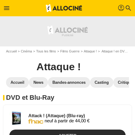
profil
menu
search
Accueil
Cinéma
Tous les films
Films Guerre
Attaque !
Attaque ! en DVD Blu Ray
Attaque !
Accueil
News
Bandes-annonces
Casting
Critiques
DVD et Blu-Ray
Attack ! (Attaque) (Blu-ray)
neuf à partir de 44,00 €