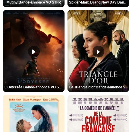
Mutiny Bande-annonce VO STFR
Spider-Man: Brand New Day Bande-annonce VO STFR
L'Odyssée Bande-annonce VO STFR
Le Triangle d'or Bande-annonce VF