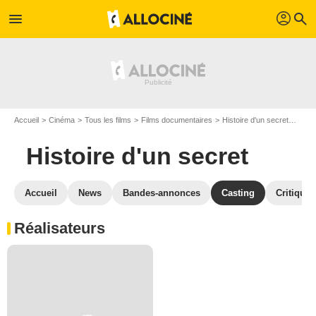
profil
menu
search
Accueil
Cinéma
Tous les films
Films documentaires
Histoire d'un secret
Casti
Histoire d'un secret
Accueil
News
Bandes-annonces
Casting
Critiques
Réalisateurs