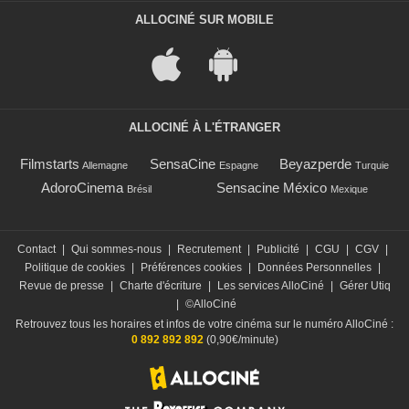
ALLOCINÉ SUR MOBILE
ALLOCINÉ À L'ÉTRANGER
Filmstarts
SensaCine
Beyazperde
Allemagne
Espagne
Turquie
AdoroCinema
Sensacine México
Brésil
Mexique
Contact
|
Qui sommes-nous
|
Recrutement
|
Publicité
|
CGU
|
CGV
|
Politique de cookies
|
Préférences cookies
|
Données Personnelles
|
Revue de presse
|
Charte d'écriture
|
Les services AlloCiné
|
Gérer Utiq
|
©AlloCiné
Retrouvez tous les horaires et infos de votre cinéma sur le numéro AlloCiné :
0 892 892 892
(0,90€/minute)