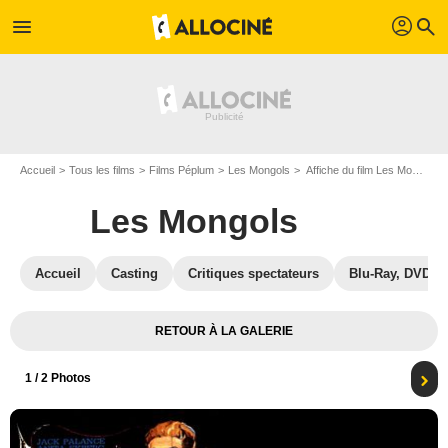
profil
menu
search
Accueil
Tous les films
Films Péplum
Les Mongols
Affiche du film Les Mongols - Photo 1
Les Mongols
Accueil
Casting
Critiques spectateurs
Blu-Ray, DVD
RETOUR À LA GALERIE
1
/ 2 Photos