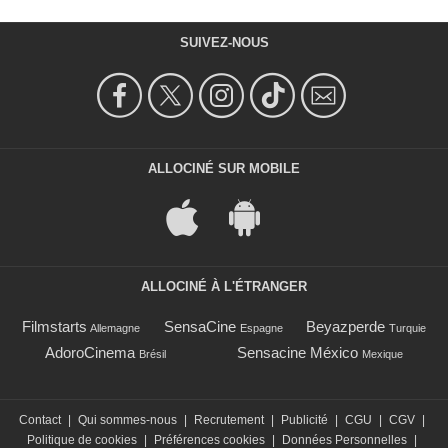
SUIVEZ-NOUS
ALLOCINÉ SUR MOBILE
ALLOCINÉ À L'ÉTRANGER
Filmstarts
SensaCine
Beyazperde
Allemagne
Espagne
Turquie
AdoroCinema
Sensacine México
Brésil
Mexique
Contact
|
Qui sommes-nous
|
Recrutement
|
Publicité
|
CGU
|
CGV
|
Politique de cookies
|
Préférences cookies
|
Données Personnelles
|