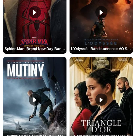
Spider-Man: Brand New Day Bande-annonce VO STFR
L'Odyssée Bande-annonce VO STFR