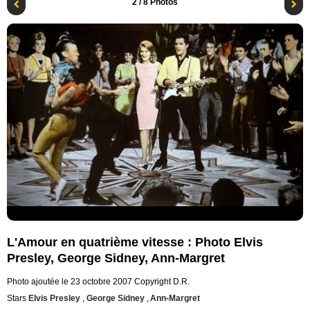
2
/ 8 Photos
L'Amour en quatrième vitesse : Photo Elvis
Presley, George Sidney, Ann-Margret
Photo ajoutée le 23 octobre 2007
Copyright D.R.
Stars
Elvis Presley
,
George Sidney
,
Ann-Margret