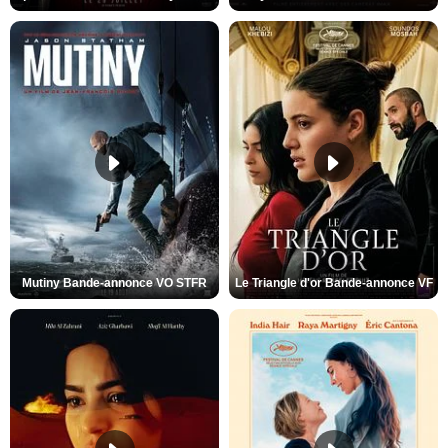
Mutiny Bande-annonce VO STFR
Le Triangle d'or Bande-annonce VF