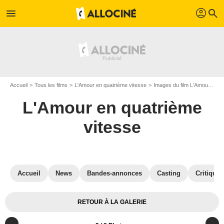
profil
menu
search
Accueil
Tous les films
L'Amour en quatrième vitesse
Images du film L'Amour en quatrième vitesse
L'Amour en quatrième
vitesse
Accueil
News
Bandes-annonces
Casting
Critiques
RETOUR À LA GALERIE