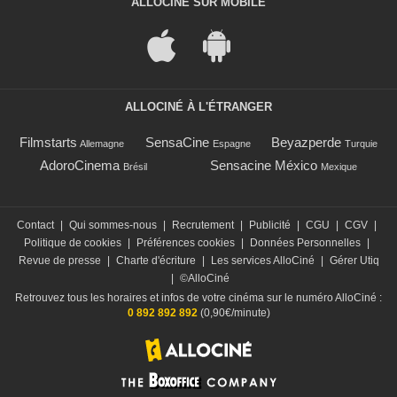
ALLOCINÉ SUR MOBILE
ALLOCINÉ À L'ÉTRANGER
Filmstarts
SensaCine
Beyazperde
Allemagne
Espagne
Turquie
AdoroCinema
Sensacine México
Brésil
Mexique
Contact
|
Qui sommes-nous
|
Recrutement
|
Publicité
|
CGU
|
CGV
|
Politique de cookies
|
Préférences cookies
|
Données Personnelles
|
Revue de presse
|
Charte d'écriture
|
Les services AlloCiné
|
Gérer Utiq
|
©AlloCiné
Retrouvez tous les horaires et infos de votre cinéma sur le numéro AlloCiné :
0 892 892 892
(0,90€/minute)