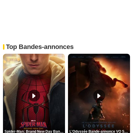
Top Bandes-annonces
Spider-Man: Brand New Day Bande-annonce VO STFR
L'Odyssée Bande-annonce VO STFR