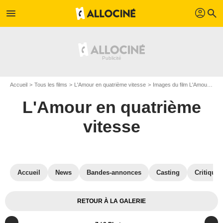
profil
menu
search
Accueil
Tous les films
L'Amour en quatrième vitesse
Images du film L'Amour en quatrième vitesse
L'Amour en quatrième
vitesse
Accueil
News
Bandes-annonces
Casting
Critiques
RETOUR À LA GALERIE