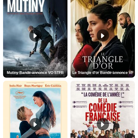
Mutiny Bande-annonce VO STFR
Le Triangle d'or Bande-annonce VF