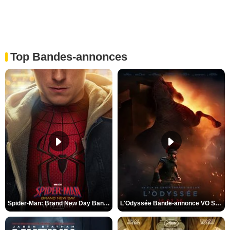
Top Bandes-annonces
Spider-Man: Brand New Day Bande-annonce VO STFR
L'Odyssée Bande-annonce VO STFR