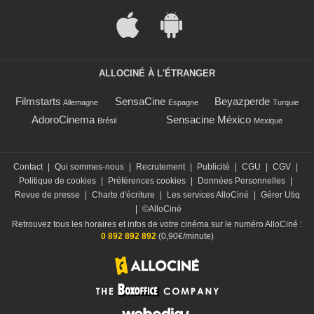
ALLOCINÉ À L'ÉTRANGER
Filmstarts
SensaCine
Beyazperde
Allemagne
Espagne
Turquie
AdoroCinema
Sensacine México
Brésil
Mexique
Contact
|
Qui sommes-nous
|
Recrutement
|
Publicité
|
CGU
|
CGV
|
Politique de cookies
|
Préférences cookies
|
Données Personnelles
|
Revue de presse
|
Charte d'écriture
|
Les services AlloCiné
|
Gérer Utiq
|
©AlloCiné
Retrouvez tous les horaires et infos de votre cinéma sur le numéro AlloCiné :
0 892 892 892
(0,90€/minute)