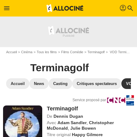
profil
menu
search
Accueil
Cinéma
Tous les films
Films Comédie
Terminagolf
VOD Terminagolf
Terminagolf
Accueil
News
Casting
Critiques spectateurs
VOD
Service proposé par
Terminagolf
De
Dennis Dugan
Avec
Adam Sandler
,
Christopher
McDonald
,
Julie Bowen
Titre original
Happy Gilmore