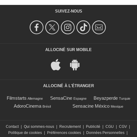
SUIVEZ-NOUS
ALLOCINÉ SUR MOBILE
ALLOCINÉ À L'ÉTRANGER
Filmstarts
SensaCine
Beyazperde
Allemagne
Espagne
Turquie
AdoroCinema
Sensacine México
Brésil
Mexique
Contact
|
Qui sommes-nous
|
Recrutement
|
Publicité
|
CGU
|
CGV
|
Politique de cookies
|
Préférences cookies
|
Données Personnelles
|