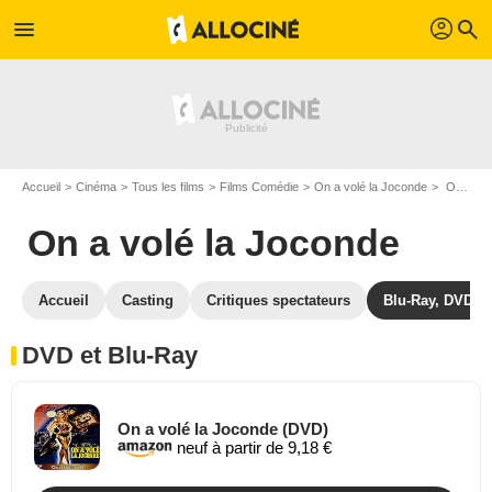
profil
menu
search
Accueil
Cinéma
Tous les films
Films Comédie
On a volé la Joconde
On a volé la Joconde en DVD Blu Ray
On a volé la Joconde
Accueil
Casting
Critiques spectateurs
Blu-Ray, DVD
DVD et Blu-Ray
On a volé la Joconde (DVD)
neuf à partir de 9,18 €