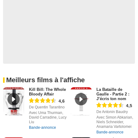
Meilleurs films à l'affiche
Kill Bill: The Whole
La Bataille de
Bloody Affair
Gaulle - Partie 2 :
J’écris ton nom
4,6
4,5
De Quentin Tarantino
De Antonin Baudry
Avec Uma Thurman,
David Carradine, Lucy
Avec Simon Abkarian,
Liu
Niels Schneider,
Anamaria Vartolomei
Bande-annonce
Bande-annonce