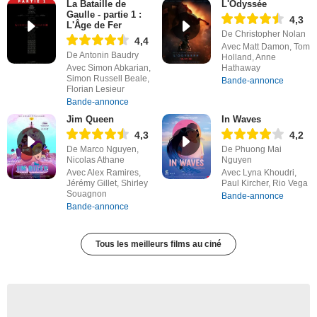
La Bataille de
L'Odyssée
Gaulle - partie 1 :
4,3
L'Âge de Fer
De Christopher Nolan
4,4
Avec Matt Damon, Tom
De Antonin Baudry
Holland, Anne
Avec Simon Abkarian,
Hathaway
Simon Russell Beale,
Bande-annonce
Florian Lesieur
Bande-annonce
Jim Queen
In Waves
4,3
4,2
De Marco Nguyen,
De Phuong Mai
Nicolas Athane
Nguyen
Avec Alex Ramires,
Avec Lyna Khoudri,
Jérémy Gillet, Shirley
Paul Kircher, Rio Vega
Souagnon
Bande-annonce
Bande-annonce
Tous les meilleurs films au ciné