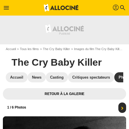
profil
menu
search
Accueil
Tous les films
The Cry Baby Killer
Images du film The Cry Baby Killer
Ph
The Cry Baby Killer
Accueil
News
Casting
Critiques spectateurs
Phot
RETOUR À LA GALERIE
1
/ 6 Photos