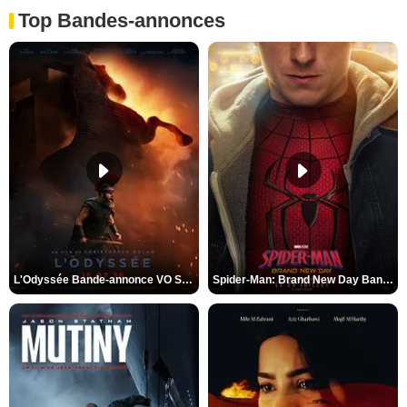
Top Bandes-annonces
L'Odyssée Bande-annonce VO STFR
Spider-Man: Brand New Day Bande-annonce VO STFR